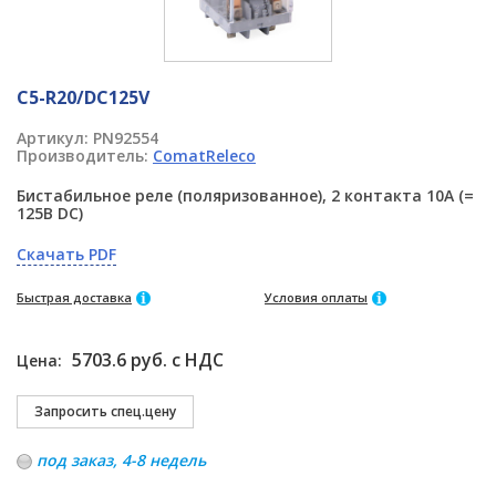
C5-R20/DC125V
Артикул:
PN92554
Производитель:
ComatReleco
Бистабильное реле (поляризованное), 2 контакта 10A (=
125В DC)
Скачать PDF
Быстрая доставка
Условия оплаты
5703.6 руб. с НДС
Цена:
под заказ, 4-8 недель