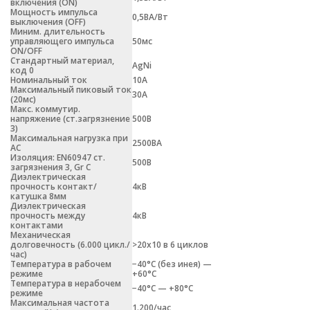
включения (ON)
Мощность импульса
0,5ВА/Вт
выключения (OFF)
Миним. длительность
управляющего импульса
50мс
ON/OFF
Стандартный материал,
AgNi
код 0
Номинальный ток
10А
Максимальный пиковый ток
30А
(20мс)
Макс. коммутир.
напряжение (ст.загрязнение
500В
3)
Максимальная нагрузка при
2500ВА
АС
Изоляция: EN60947 ст.
500В
загрязнения 3, Gr C
Диэлектрическая
прочность контакт/
4кВ
катушка 8мм
Диэлектрическая
прочность между
4кВ
контактами
Механическая
долговечность (6.000 цикл./
>20х10 в 6 циклов
час)
Температура в рабочем
−40°С (без инея) —
режиме
+60°С
Температура в нерабочем
−40°С — +80°С
режиме
Максимальная частота
1.200/час