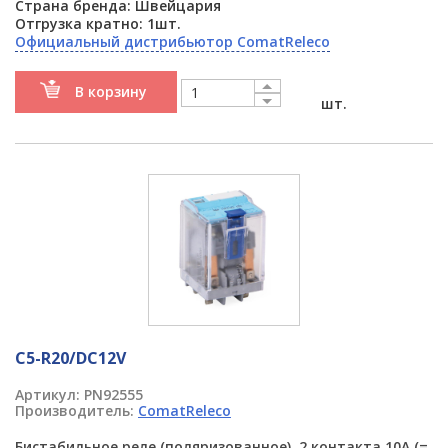
Страна бренда: Швейцария
Отгрузка кратно: 1шт.
Официальный дистрибьютор ComatReleco
В корзину
шт.
C5-R20/DC12V
Артикул:
PN92555
Производитель:
ComatReleco
Бистабильное реле (поляризованное), 2 контакта 10A (=