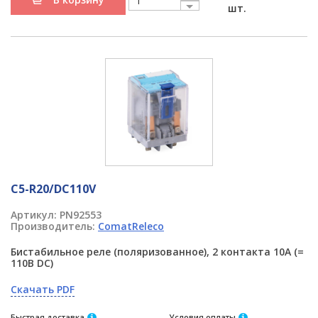
шт.
C5-R20/DC110V
Артикул:
PN92553
Производитель:
ComatReleco
Бистабильное реле (поляризованное), 2 контакта 10A (=
110В DC)
Скачать PDF
Быстрая доставка
Условия оплаты