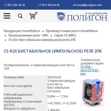
+7 812 325 42 20
+7 812 325 64 20
elcomp@poligon.info
0
Продукция ComatReleco
Промежуточные реле ComatReleco
Промышленные реле - MRC
Серия C5 (MRC)
C5-R2x бистабильное (импульсное) реле 2ПК
C5-R2X БИСТАБИЛЬНОЕ (ИМПУЛЬСНОЕ) РЕЛЕ 2ПК
Техническая
документация:
Поляризованное, 2 переключающих контакта,
C5-R20 -
10А
англ.
C5-R20 -
рус.
Размеры (мм)
56x35х35
2 переключающих
контакта,
Контактная группа
бистабильная
катушка
Рабочий диапазон
0,8Un — 1,1Un
напряжения
Напряжение отключения
>=0,10Un, >= 0,15Un
(АС/DC)
Мощность импульса
1,5ВА/Вт