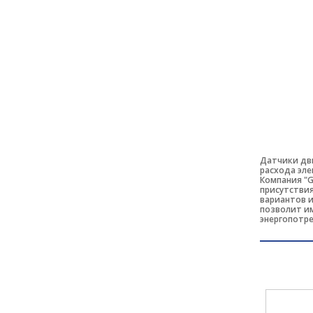
Датчики дви
расхода эле
Компания "G
присутстви
вариантов и
позволит и
энергопотре