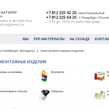
-КАТАЛОГ
+7 812 325 42 20
- многоканальный
Н»
+7 812 325 64 20
- С-Петербург / Росси
хника и автоматика
с 9:30 до 18:00
по рабочим дням
ой надежности
МЫ
PDF-МАТЕРИАЛЫ
НА СКЛАДЕ
КОНТА
роТехИмпорт (Беларусь)
Электромонтажные изделия
ОМОНТАЖНЫЕ ИЗДЕЛИЯ
жимы и клеммы
Изолента
И
с
конечники и гильзы
Патроны
С
л