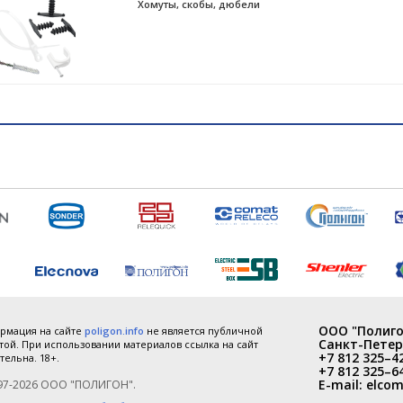
Хомуты, скобы, дюбели
ООО "Полиго
рмация на сайте
poligon.info
не является публичной
Санкт-Петер
ой. При использовании материалов ссылка на сайт
+7 812 325–4
тельна. 18+.
+7 812 325–6
E-mail:
elcom
97-2026 ООО "ПОЛИГОН".