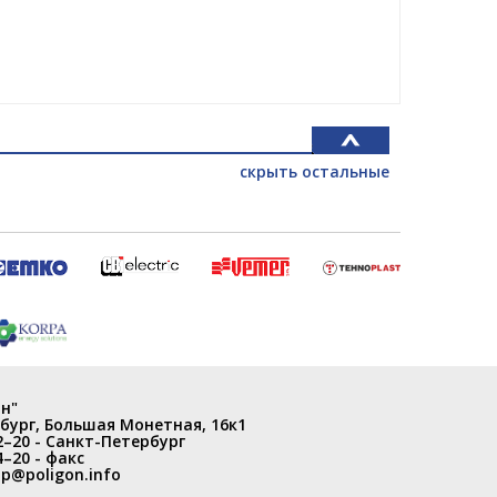
скрыть остальные
н"
бург
,
Большая Монетная, 16к1
2–20
- Санкт-Петербург
4–20
- факс
p@poligon.info