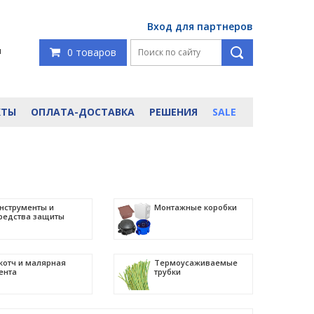
Вход для партнеров
я
0 товаров
КТЫ
ОПЛАТА-ДОСТАВКА
РЕШЕНИЯ
SALE
нструменты и
Монтажные коробки
редства защиты
котч и малярная
Термоусаживаемые
ента
трубки