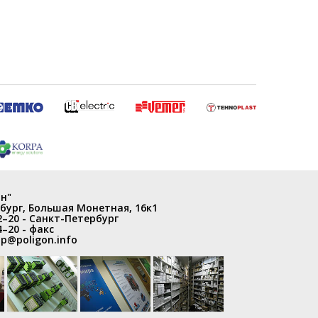
н"
бург
,
Большая Монетная, 16к1
2–20
- Санкт-Петербург
4–20
- факс
p@poligon.info