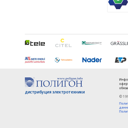
Инфо
оферт
обяза
дистрибуция электротехники
© 19
Поли
данн
Поли