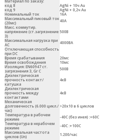
Материал по заказу:
код 8
AgNi + 10ч Au
код 9
AgNi + 0,2ч Au
Номинальный ток
16А
Максимальный пиковый ток
40А
(20мс)
Макс. коммутир.
напряжение (ст.загрязнение
500В
3)
Максимальная нагрузка при
4000ВА
АС
Отключающая способность
при DC
Время срабатывания
20мс
Время освобождения
10мс
Изоляция: EN60947 ст.
500В
загрязнения 3, Gr C
Диэлектрическая
прочность контакт/
4кВ
катушка
Диэлектрическая
прочность между
4кВ
контактами
Механическая
долговечность (6.000 цикл./
>20х10 в 6 циклов
час)
Температура в рабочем
-40С (без инея) :+60С
режиме
Температура в нерабочем
-40С :+100С
режиме
Максимальная частота
1.200/час
циклов (Un)