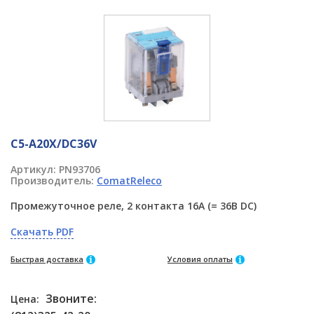
C5-A20X/DC36V
Артикул:
PN93706
Производитель:
ComatReleco
Промежуточное реле, 2 контакта 16A (= 36В DC)
Скачать PDF
Быстрая доставка
Условия оплаты
Звоните:
Цена: