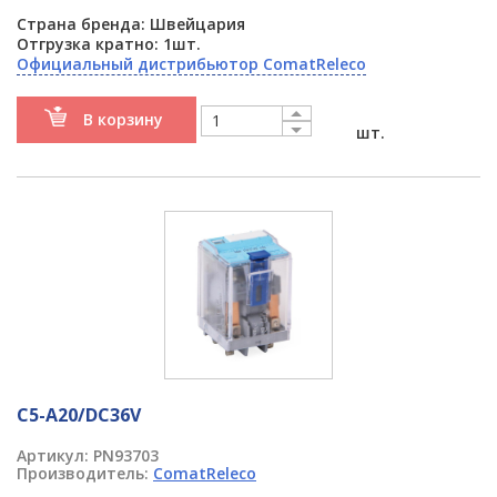
Страна бренда: Швейцария
Отгрузка кратно: 1шт.
Официальный дистрибьютор ComatReleco
В корзину
шт.
C5-A20/DC36V
Артикул:
PN93703
Производитель:
ComatReleco