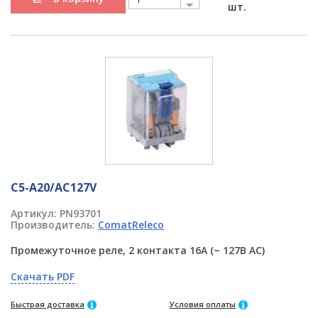
шт.
C5-A20/AC127V
Артикул:
PN93701
Производитель:
ComatReleco
Промежуточное реле, 2 контакта 16A (~ 127В AC)
Скачать PDF
Быстрая доставка
Условия оплаты