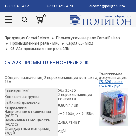
+7 812 325 42 20
+7 812 325 64 20
elcomp@poligon.info
0
Продукция ComatReleco
Промежуточные реле ComatReleco
Промышленные реле - MRC
Серия C5 (MRC)
C5-A2x промышленное реле 2ПК
C5-A2X ПРОМЫШЛЕННОЕ РЕЛЕ 2ПК
Техническая
Общего назначения, 2 переключающих контакта,
документация:
16А
C5-A20 - англ.
C5-A20 - рус.
Размеры (мм)
56x 35х35
2 переключающих
Контактная группа
контакта
Рабочий диапазон
0,8Un:1,1Un
напряжения
Напряжение отключения
>=0,10Un, >= 0,15Un
(АС/DC)
Номинальная мощность
2,4ВА /1,4Вт
(АC/DC)
Стандартный материал,
AgNi
код 0