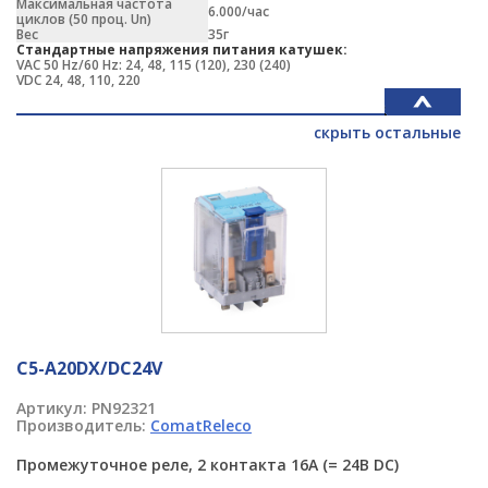
Максимальная частота
6.000/час
циклов (50 проц. Un)
Вес
35г
Стандартные напряжения питания катушек:
VAC 50 Hz/60 Hz: 24, 48, 115 (120), 230 (240)
VDC 24, 48, 110, 220
скрыть остальные
C5-A20DX/DC24V
Артикул:
PN92321
Производитель:
ComatReleco
Промежуточное реле, 2 контакта 16A (= 24В DC)