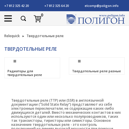
+7 812 325 42 20
+7 812 325 64 20
elcomp@poligon.info
0
Relequick
Твердотельные реле
ТВЕРДОТЕЛЬНЫЕ РЕЛЕ
Радиаторы для
Твердотельные реле разные
твердотельных реле
Твердотельные реле (ТТР) или (SSR) в англоязычной
документации ("Solid State Relay") представляют из себя
электронные переключатели, не содержащие каких-либо
движущихся деталей. Вместо механических контактов в них
используются один или несколько полупроводников, таких
так транзисторы, тиристоры или симисторы. Основное
назначение твердотельных реле - это контроль
подключений на линиях высокой мощности при помощи