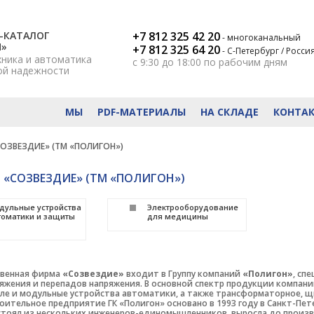
-КАТАЛОГ
+7 812 325 42 20
- многоканальный
Н»
+7 812 325 64 20
- С-Петербург / Росси
хника и автоматика
с 9:30 до 18:00
по рабочим дням
ой надежности
МЫ
PDF-МАТЕРИАЛЫ
НА СКЛАДЕ
КОНТА
ОЗВЕЗДИЕ» (ТМ «ПОЛИГОН»)
 «СОЗВЕЗДИЕ» (ТМ «ПОЛИГОН»)
дульные устройства
Электрооборудование
томатики и защиты
для медицины
венная фирма
«Созвездие»
входит в Группу компаний
«Полигон»
, сп
яжения и перепадов напряжения. В основной спектр продукции компан
ле и модульные устройства автоматики, а также трансформаторное, щ
ительное предприятие ГК «Полигон» основано в 1993 году в Санкт-Пет
стоял из нескольких инженеров-единомышленников, выросла до произв