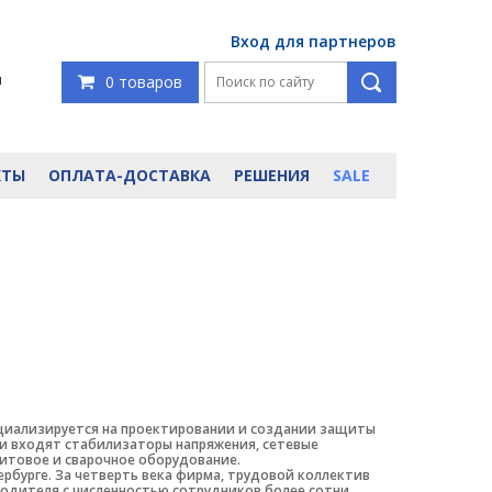
Вход для партнеров
я
0 товаров
КТЫ
ОПЛАТА-ДОСТАВКА
РЕШЕНИЯ
SALE
ециализируется на проектировании и создании защиты
ии входят стабилизаторы напряжения, сетевые
итовое и сварочное оборудование.
ербурге. За четверть века фирма, трудовой коллектив
одителя с численностью сотрудников более сотни