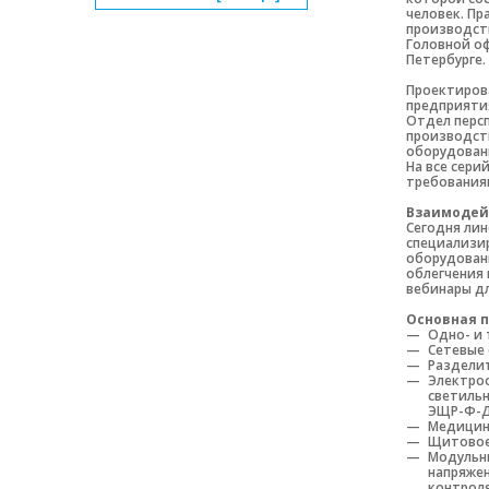
человек. Пр
производств
Головной оф
Петербурге.
Проектиров
предприяти
Отдел перс
производст
оборудован
На все сери
требованиям
Взаимодей
Сегодня лин
специализир
оборудован
облегчения
вебинары дл
Основная 
Одно- и 
Сетевые 
Раздели
Электроо
светиль
ЭЩР-Ф-Д
Медицин
Щитовое
Модульны
напряжен
контроля