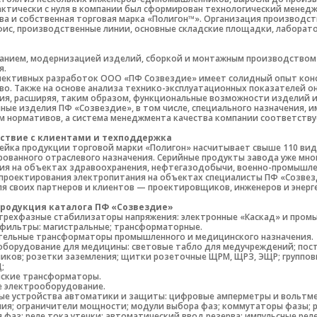
актически с нуля в компании был сформирован технологический менед
а и собственная торговая марка «Полигон™». Организация производст
ис, производственные линии, основные складские площадки, лаборато
анием, модернизацией изделий, сборкой и монтажным производством
я.
пективных разработок ООО «ПФ Созвездие» имеет солидный опыт конс
во. Также на основе анализа технико-эксплуатационных показателей 
ия, расширяя, таким образом, функциональные возможности изделий и
йные изделия ПФ «Созвездие», в том числе, специального назначения,
 нормативов, а система менеджмента качества компании соответствует 
ствие с клиентами и техподдержка
ейка продукции торговой марки «Полигон» насчитывает свыше 110 ви
ованного отраслевого назначения. Серийные продукты завода уже мно
ия на объектах здравоохранения, нефтегазодобычи, военно-промышлен
 проектирования электропитания на объектах специалисты ПФ «Созвез
я своих партнеров и клиентов — проектировщиков, инженеров и энерг
продукция каталога ПФ «Созвездие»
трехфазные стабилизаторы напряжения: электронные «Каскад» и пром
фильтры: магистральные; трансформаторные.
тельные трансформаторы промышленного и медицинского назначения.
борудование для медицины: световые табло для медучреждений; пост
ников; розетки заземления; щитки розеточные ЩРМ, ЩРЗ, ЭЩР; групп
;
ские трансформаторы.
 электрооборудование.
е устройства автоматики и защиты: цифровые амперметры и вольтмет
ия; ограничители мощности; модули выбора фаз; коммутаторы фазы; ре
 фаз; реле тока утечки; автоматический ввод резерва; импульсные ре