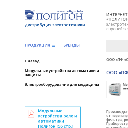
ИНТЕРНЕТ
«ПОЛИГО
электроте
дистрибуция электротехники
европейск
ПРОДУКЦИЯ
БРЕНДЫ
ООО «ПФ «С
назад
Модульные устройства автоматики и
ООО «ПФ
защиты
Электрооборудование для медицины
Мо
ав
Модульные
Производст
от перенапр
устройства реле и
фильтры, ре
автоматики
Приборостро
Полигон [56 стр.]
которой со