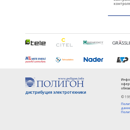
контроля
Инфо
оферт
обяза
дистрибуция электротехники
© 19
Поли
данн
Поли