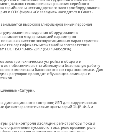
жмент, высокотехнологичные решения серийного
ва серийного и нестандартного электрооборудования.
рия и ОТК фирмы «Созвездие» находятся в Санкт-
 занимается высококвалифицированный персонал
труирования и внедрения оборудования в
он занимается модернизацией параметров
 повышая качество эксплуатационных характеристик.
 имеются сертификаты испытаний и соответствия
ГОСТ ISO 13485-2017 (ISO 13485:2016).
дов электротехнических устройств общего и
го лет обеспечивают стабильную и безопасную работу
ного комплекса и банковского сектора экономики. Для
дие» регулярно проводят обучающие семинары и
етиков.
ышленные «Сатурн».
ы дистанционного контроля; ИБП для хирургических
овые физиотерапевтические щиты серий ЭЩР-Ф-А и
ры; реле контроля изоляции; регистраторы тока и
ле ограничения пускового тока; реле времени; реле
ле; фильтры сетевые помехоподавляющие; реле