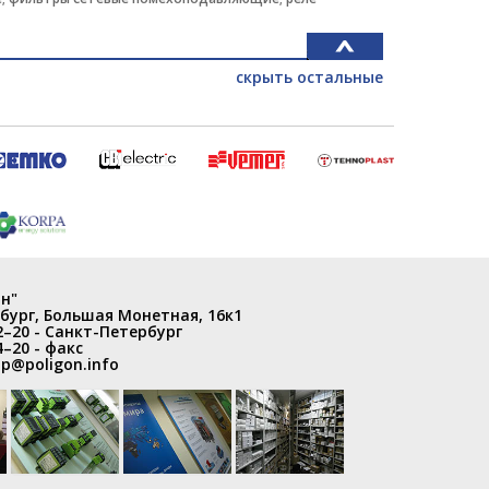
скрыть остальные
н"
бург
,
Большая Монетная, 16к1
2–20
- Санкт-Петербург
4–20
- факс
p@poligon.info