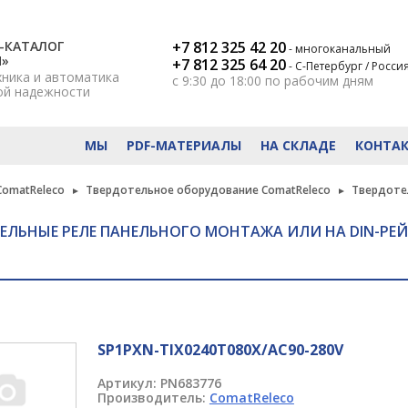
-КАТАЛОГ
+7 812 325 42 20
- многоканальный
Н»
+7 812 325 64 20
- С-Петербург / Росси
хника и автоматика
с 9:30 до 18:00
по рабочим дням
ой надежности
МЫ
PDF-МАТЕРИАЛЫ
НА СКЛАДЕ
КОНТА
ComatReleco
Твердотельное оборудование ComatReleco
Твердотел
ЕЛЬНЫЕ РЕЛЕ ПАНЕЛЬНОГО МОНТАЖА ИЛИ НА DIN-РЕЙ
SP1PXN-TIX0240T080X/AC90-280V
Артикул:
PN683776
Производитель:
ComatReleco