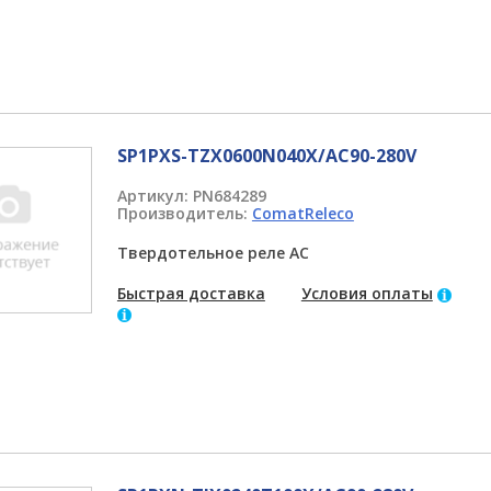
SP1PXS-TZX0600N040X/AC90-280V
Артикул:
PN684289
Производитель:
ComatReleco
Твердотельное реле AC
Быстрая доставка
Условия оплаты