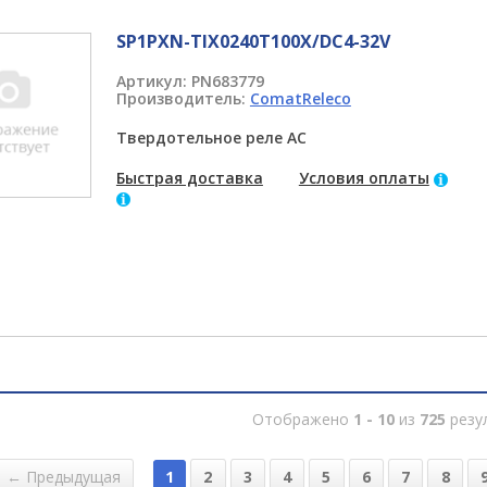
SP1PXN-TIX0240T100X/DC4-32V
Артикул:
PN683779
Производитель:
ComatReleco
Твердотельное реле AC
Быстрая доставка
Условия оплаты
Отображено
1 - 10
из
725
резу
← Предыдущая
1
2
3
4
5
6
7
8