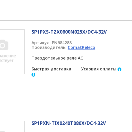
SP1PXS-TZX0600N025X/DC4-32V
Артикул:
PN684288
Производитель:
ComatReleco
Твердотельное реле AC
Быстрая доставка
Условия оплаты
SP1PXN-TIX0240T080X/DC4-32V