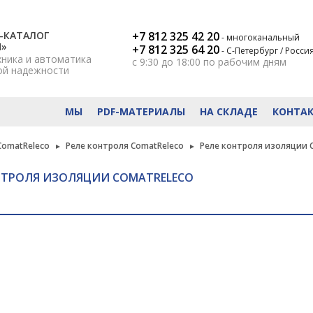
-КАТАЛОГ
+7 812 325 42 20
- многоканальный
Н»
+7 812 325 64 20
- С-Петербург / Росси
хника и автоматика
с 9:30 до 18:00
по рабочим дням
ой надежности
МЫ
PDF-МАТЕРИАЛЫ
НА СКЛАДЕ
КОНТА
ComatReleco
Реле контроля ComatReleco
Реле контроля изоляции 
НТРОЛЯ ИЗОЛЯЦИИ COMATRELECO