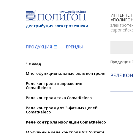
ИНТЕРНЕТ
«ПОЛИГО
электроте
дистрибуция электротехники
европейск
ПРОДУКЦИЯ
БРЕНДЫ
Продукция 
назад
Многофункциональные реле контроля
РЕЛЕ КО
Реле контроля напряжения
ComatReleco
Реле контроля тока ComatReleco
Реле контроля для 3-фазных цепей
ComatReleco
Реле контроля изоляции ComatReleco
Модульные реле контроля (CT System)