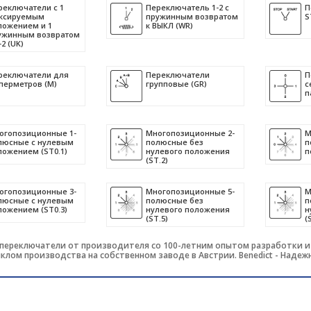
реключатели с 1
Переключатель 1-2 с
П
ксируемым
пружинным возвратом
S
ложением и 1
к ВЫКЛ (WR)
ужинным возвратом
-2 (UK)
реключатели для
Переключатели
П
перметров (M)
групповые (GR)
с
п
огопозиционные 1-
Многопозиционные 2-
М
люсные с нулевым
полюсные без
п
ложением (ST0.1)
нулевого положения
п
(ST.2)
огопозиционные 3-
Многопозиционные 5-
М
люсные с нулевым
полюсные без
п
ложением (ST0.3)
нулевого положения
н
(ST.5)
(
 переключатели от производителя со 100-летним опытом разработки 
клом производства на собственном заводе в Австрии. Benedict - Надеж