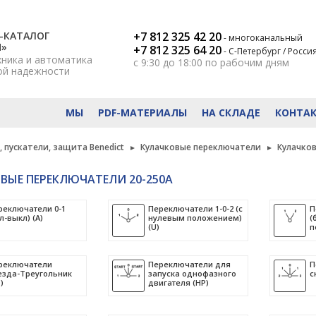
-КАТАЛОГ
+7 812 325 42 20
- многоканальный
Н»
+7 812 325 64 20
- С-Петербург / Росси
хника и автоматика
с 9:30 до 18:00
по рабочим дням
ой надежности
МЫ
PDF-МАТЕРИАЛЫ
НА СКЛАДЕ
КОНТА
 пускатели, защита Benedict
Кулачковые переключатели
Кулачко
ВЫЕ ПЕРЕКЛЮЧАТЕЛИ 20-250А
реключатели 0-1
Переключатели 1-0-2 (с
П
л-выкл) (A)
нулевым положением)
(
(U)
п
реключатели
Переключатели для
П
езда-Треугольник
запуска однофазного
с
)
двигателя (HP)