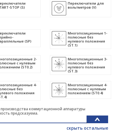
ереключатели
Переключатели для
TART-STOP (S)
вольтметров (V)
ереключатели
Многопозиционные 1-
ерийно-
полюсные без
араллельные (SP)
нулевого положения
(ST.1)
ногопозиционные 2-
Многопозиционные 3-
олюсные с нулевым
полюсные без
оложением (ST0.2)
нулевого положения
(ST.3)
ногопозиционные 4-
Многопозиционные 4-
олюсные без
полюсные с нулевым
улевого положения
положением (ST0.4)
ST.4)
и производства коммутационной аппаратуры
ность предсказуема.
скрыть остальные