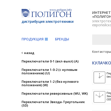
ИНТЕРНЕТ
«ПОЛИГО
электроте
дистрибуция электротехники
европейск
ПРОДУКЦИЯ
БРЕНДЫ
Контакторы,
назад
Переключатели 0-1 (вкл-выкл) (A)
КУЛАЧКО
Переключатели 1-0-2 (с нулевым
положением) (U)
Пе
(вк
Переключатели 1-2 (без нулевого
положения) (W)
Пе
Переключатели реверсивные (WU, WK)
Зв
(SD
Переключатели Звезда-Треугольник
(SD)