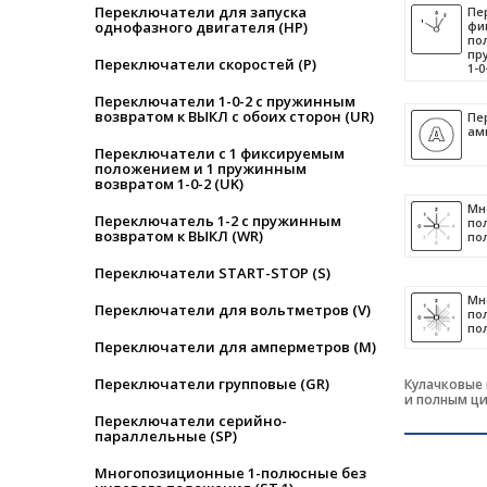
Переключатели для запуска
Пе
фи
однофазного двигателя (HP)
по
пр
Переключатели скоростей (P)
1-0
Переключатели 1-0-2 с пружинным
возвратом к ВЫКЛ с обоих сторон (UR)
Пе
ам
Переключатели с 1 фиксируемым
положением и 1 пружинным
возвратом 1-0-2 (UK)
Мн
Переключатель 1-2 с пружинным
по
возвратом к ВЫКЛ (WR)
по
Переключатели START-STOP (S)
Мн
Переключатели для вольтметров (V)
по
по
Переключатели для амперметров (M)
Переключатели групповые (GR)
Кулачковые
и полным ци
Переключатели серийно-
параллельные (SP)
Многопозиционные 1-полюсные без