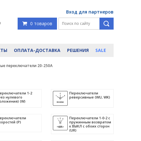
Вход для партнеров
я
0 товаров
КТЫ
ОПЛАТА-ДОСТАВКА
РЕШЕНИЯ
SALE
вые переключатели 20-250А
ереключатели 1-2
Переключатели
без нулевого
реверсивные (WU, WK)
оложения) (W)
ереключатели
Переключатели 1-0-2 с
коростей (P)
пружинным возвратом
к ВЫКЛ с обоих сторон
(UR)