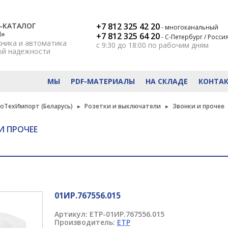
-КАТАЛОГ
+7 812 325 42 20
- многоканальный
Н»
+7 812 325 64 20
- С-Петербург / Росси
хника и автоматика
с 9:30 до 18:00
по рабочим дням
ой надежности
МЫ
PDF-МАТЕРИАЛЫ
НА СКЛАДЕ
КОНТА
роТехИмпорт (Беларусь)
Розетки и выключатели
Звонки и прочее
И ПРОЧЕЕ
01ИР.767556.015
Артикул:
ETP-01ИР.767556.015
Производитель:
ETP