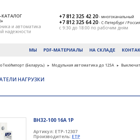
-КАТАЛОГ
+7 812 325 42 20
- многоканальный
Н»
+7 812 325 64 20
- С-Петербург / Росси
хника и автоматика
с 9:30 до 18:00
по рабочим дням
ой надежности
МЫ
PDF-МАТЕРИАЛЫ
НА СКЛАДЕ
КОНТА
роТехИмпорт (Беларусь)
Модульная автоматика до 125А
Выключат
АТЕЛИ НАГРУЗКИ
ВН32-100 16А 1P
Артикул:
ETP-12307
Производитель:
ETP