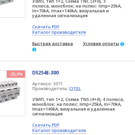
УЗИП, тип 1+2, Схема TNC (3+0), 3
полюса, моноблок; на полюс: Iimp=25kA,
In=70kA, Imax=140kA; визуальная и
удаленная сигнализация
Скачать PDF
Каталог производителя
Быстрая доставка
Условия оплаты
DS254E-300
-20,0%
Артикул:
3371
Производитель:
CITEL
УЗИП, тип 1+2, Схема TNS (4+0), 4 полюса,
моноблок; на полюс: Iimp=25kA, In=70kA,
Imax=140kA; визуальная и удаленная
сигнализация
Скачать PDF
Каталог производителя