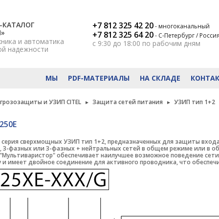
-КАТАЛОГ
+7 812 325 42 20
- многоканальный
Н»
+7 812 325 64 20
- С-Петербург / Росси
хника и автоматика
с 9:30 до 18:00
по рабочим дням
ой надежности
МЫ
PDF-МАТЕРИАЛЫ
НА СКЛАДЕ
КОНТА
 грозозащиты и УЗИП CITEL
Защита сетей питания
УЗИП тип 1+2
250E
о серия сверхмощных УЗИП тип 1+2, предназначенных для защиты вход
, 3-фазных или 3-фазных + нейтральных сетей в общем режиме или в 
"Мультиваристор" обеспечивает наилучшее возможное поведение сети 
у и имеет двойное соединение для активного проводника, что обеспеч