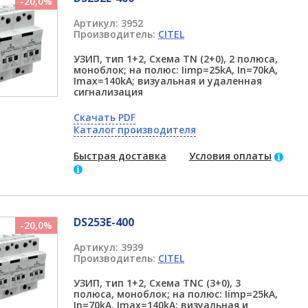
-20,0%
Артикул:
3952
Производитель:
CITEL
УЗИП, тип 1+2, Схема TN (2+0), 2 полюса,
моноблок; на полюс: Iimp=25kA, In=70kA,
Imax=140kA; визуальная и удаленная
сигнализация
Скачать PDF
Каталог производителя
Быстрая доставка
Условия оплаты
DS253E-400
-20,0%
Артикул:
3939
Производитель:
CITEL
УЗИП, тип 1+2, Схема TNC (3+0), 3
полюса, моноблок; на полюс: Iimp=25kA,
In=70kA, Imax=140kA; визуальная и