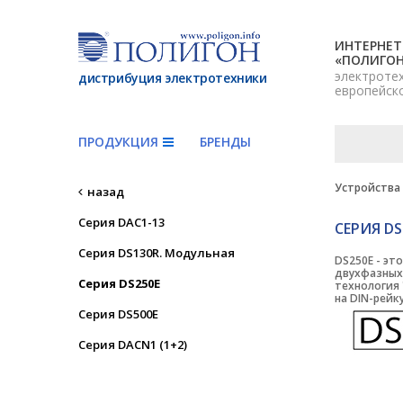
ИНТЕРНЕТ
«ПОЛИГО
электроте
дистрибуция электротехники
европейск
ПРОДУКЦИЯ
БРЕНДЫ
Устройства
назад
Серия DAC1-13
СЕРИЯ DS
Серия DS130R. Модульная
DS250E - эт
двухфазных
Серия DS250E
технология 
на DIN-рейк
Серия DS500E
Серия DACN1 (1+2)