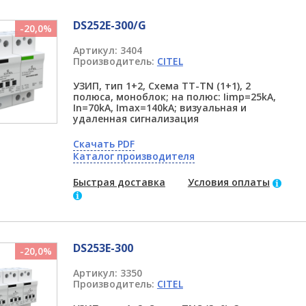
DS252E-300/G
-20,0%
Артикул:
3404
Производитель:
CITEL
УЗИП, тип 1+2, Схема TT-TN (1+1), 2
полюса, моноблок; на полюс: Iimp=25kA,
In=70kA, Imax=140kA; визуальная и
удаленная сигнализация
Скачать PDF
Каталог производителя
Быстрая доставка
Условия оплаты
DS253E-300
-20,0%
Артикул:
3350
Производитель:
CITEL