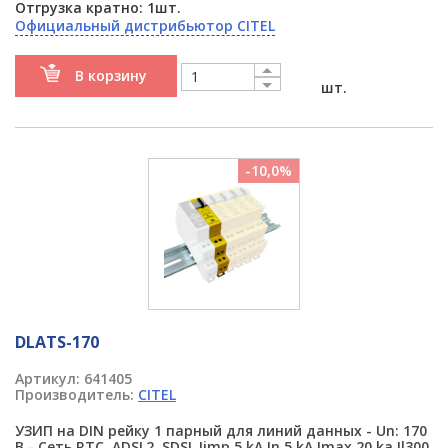
Отгрузка кратно: 1шт.
Официальный дистрибьютор CITEL
В корзину
шт.
-10,0%
DLATS-170
Артикул:
641405
Производитель:
CITEL
УЗИП на DIN рейку 1 парный для линий данных - Un: 170
В - Сеть RTC, ADSL2, SDSL Iimp 5 kA In 5 kA Imax 20 ka Il300