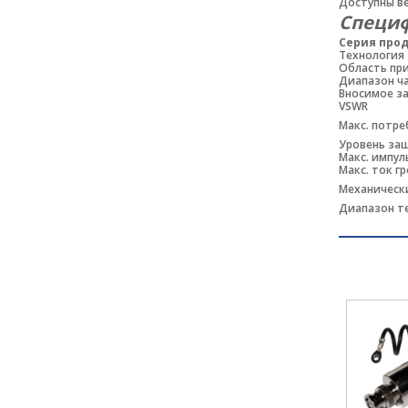
Доступны ве
Специ
Серия прод
Технология
Область пр
Диапазон ча
Вносимое з
VSWR
Макс. потр
Уровень защи
Макс. импул
Макс. ток гр
Механическ
Диапазон т