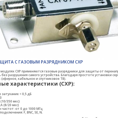
ЩИТА С ГАЗОВЫМ РАЗРЯДНИКОМ CXP
 модулях СХР применяются газовые разрядники для защиты от перена
 без разрушения самого устройства. Благодаря простоте установки сер
 (эфирное, кабельное и спутниковое ТВ).
ые характеристики (СХР):
 затухание < 0,5 дБ
3
A (10/350 мкс)
кA (8/20 мкс)
 частот: от 0 до 1000 МГц
подключения: F, BNC, SE, N.