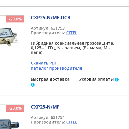
CXP25-N/MF-DCB
-20,0%
Артикул:
631753
Производитель:
CITEL
Гибридная коаксиальная грозозащита,
0,125--1 ГГц, N - разъем, (F - мама, M -
папа)
Скачать PDF
Каталог производителя
Быстрая доставка
Условия оплаты
CXP25-N/MF
-20,0%
Артикул:
631754
Производитель:
CITEL