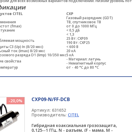
рсии для всех возможных вариантов подключений. Низкий уровень поте
фикации
уктов CITEL
CXP
Газовый разрядник (GDT)
именения
ТВ, спутниковое ТВ
стот (fmax)
от 0 до 1000 МГц
атухание
< 0,5 дБ
< 1,3
25 Вт: CXP09
ебляемая мощность
190 Вт: CXP25
ты С3 (Up) In (8/20 мкс)
< 600 В
ьсный ток (Imax) 8/20 мкс
20 кA
озового разряда D1 (Iimp) 10/350 мкс
5 кА
- Материал: латунь
ие свойства
- Немагнитный корпус
емператур
от - 40 °C до 80 °C
CXP09-N/FF-DCB
-20,0%
Артикул:
631652
Производитель:
CITEL
Гибридная коаксиальная грозозащита,
0,125--1 ГГц, N - разъем, (F - мама, M -