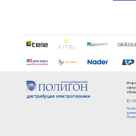
Инфо
оферт
обяза
дистрибуция электротехники
© 19
Поли
данн
Поли