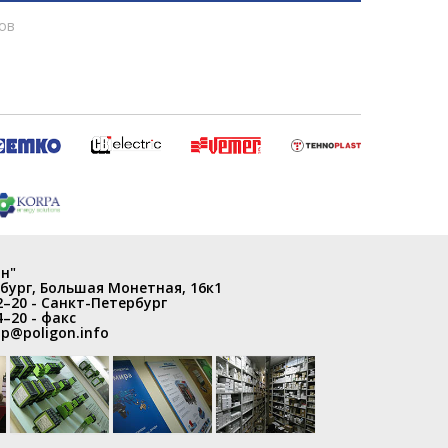
ов
н"
бург
,
Большая Монетная, 16к1
2–20
- Санкт-Петербург
4–20
- факс
p@poligon.info