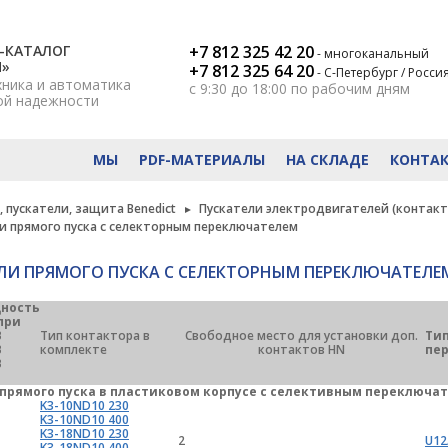
-КАТАЛОГ
+7 812 325 42 20
- многоканальный
Н»
+7 812 325 64 20
- С-Петербург / Росси
хника и автоматика
с 9:30 до 18:00
по рабочим дням
ой надежности
МЫ
PDF-МАТЕРИАЛЫ
НА СКЛАДЕ
КОНТА
 пускатели, защита Benedict
Пускатели электродвигателей (контакт
и прямого пуска с селекторным переключателем
ЛИ ПРЯМОГО ПУСКА С СЕЛЕКТОРНЫМ ПЕРЕКЛЮЧАТЕЛЕ
ность
при
В
Тип контактора в
Свободное место для установки доп.
Тип
В
комплекте
контактов HN
пе
В
прямого пуска в пластиковом корпусе с селективным переключа
K3-10ND10 230
K3-10ND10 400
K3-18ND10 230
2
U12
K3-18ND10 400