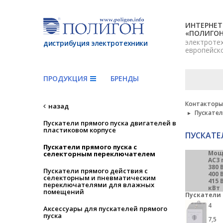
ИНТЕРНЕТ
«ПОЛИГО
электроте
дистрибуция электротехники
европейск
ПРОДУКЦИЯ
БРЕНДЫ
Контакторы,
назад
Пускател
Пускатели прямого пуска двигателей в
пластиковом корпусе
ПУСКАТЕ
Пускатели прямого пуска с
Мощ
селекторным переключателем
AC3 
380 
Пускатели прямого действия с
400 
селекторным и пневматическим
415 
переключателями для влажных
кВт
помещений
Пускатели 
4
Аксессуары для пускателей прямого
пуска
7,5