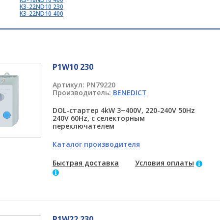
K3-22ND10 230
K3-22ND10 400
P1W10 230
Артикул:
PN79220
Производитель:
BENEDICT
DOL-стартер 4kW 3~400V, 220-240V 50Hz
240V 60Hz, с селекторным
переключателем
Каталог производителя
Быстрая доставка
Условия оплаты
P1W22 230