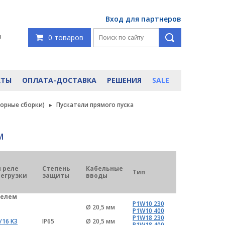
Вход для партнеров
я
0 товаров
КТЫ
ОПЛАТА-ДОСТАВКА
РЕШЕНИЯ
SALE
орные сборки)
Пускатели прямого пуска
М
 реле
Степень
Кабельные
Тип
регрузки
защиты
вводы
телем
P1W10 230
Ø 20,5 мм
P1W10 400
P1W18 230
/16 K3
IP65
Ø 20,5 мм
P1W18 400