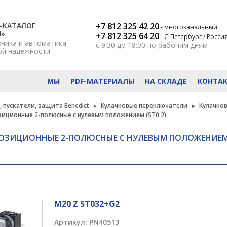
-КАТАЛОГ
+7 812 325 42 20
- многоканальный
Н»
+7 812 325 64 20
- С-Петербург / Росси
хника и автоматика
с 9:30 до 18:00
по рабочим дням
ой надежности
МЫ
PDF-МАТЕРИАЛЫ
НА СКЛАДЕ
КОНТА
 пускатели, защита Benedict
Кулачковые переключатели
Кулачко
иционные 2-полюсные с нулевым положением (ST0.2)
ЗИЦИОННЫЕ 2-ПОЛЮСНЫЕ С НУЛЕВЫМ ПОЛОЖЕНИЕМ (
M20 Z ST032+G2
Артикул:
PN40513