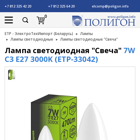
+7 812 325 42 20
+7 812 325 64 20
elcomp@poligon.info
0
ETP - ЭлектроТехИмпорт (Беларусь)
Лампы
Лампы светодиодные
Лампы светодиодные "Свеча"
Лампа светодиодная "Свеча"
7W
C3 E27 3000K (ETP-33042)