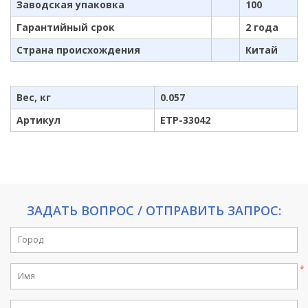
Заводская упаковка
100
Гарантийный срок
2 года
Страна происхождения
Китай
Вес, кг
0.057
Артикул
ETP-33042
ЗАДАТЬ ВОПРОС / ОТПРАВИТЬ ЗАПРОС:
If
you
are
a
human,
ignore
this