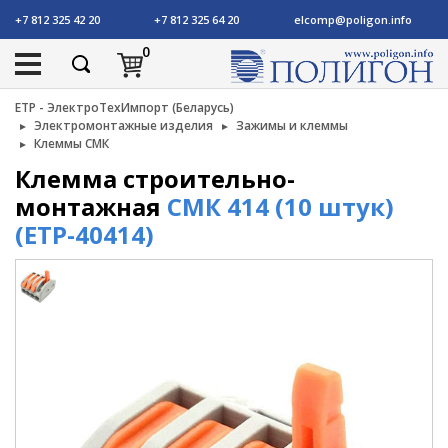
+7 812 325 42 20
+7 812 325 64 20
elcomp@poligon.info
0
ETP - ЭлектроТехИмпорт (Беларусь)
Электромонтажные изделия
Зажимы и клеммы
Клеммы СМК
Клемма строительно-
монтажная
СМК 414 (10 штук)
(ETP-40414)