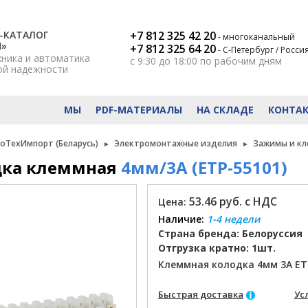
-КАТАЛОГ
+7 812 325 42 20
- многоканальный
Н»
+7 812 325 64 20
- С-Петербург / Росси
хника и автоматика
с 9:30 до 18:00
по рабочим дням
ой надежности
МЫ
PDF-МАТЕРИАЛЫ
НА СКЛАДЕ
КОНТА
роТехИмпорт (Беларусь)
Электромонтажные изделия
Зажимы и к
дка клеммная
4мм/3А (ETP-55101)
53.46 руб. с НДС
Цена:
Наличие:
1-4 недели
Страна бренда: Белоруссия
Отгрузка кратно: 1шт.
Клеммная колодка 4мм 3А ET
Быстрая доставка
Ус