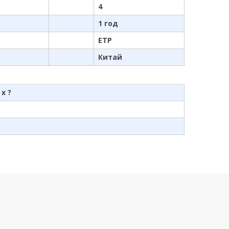
4
1 год
ETP
Китай
 x ?