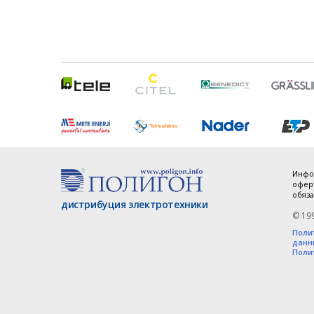
Инфо
оферт
обяза
дистрибуция электротехники
© 19
Поли
данн
Поли