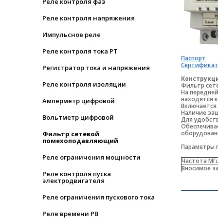
Реле контроля фаз
Реле контроля напряжения
Импульсное реле
Реле контроля тока РТ
Паспорт
Сертифика
Регистратор тока и напряжения
Конструкц
Реле контроля изоляции
Фильтр сете
На передней
находятся 
Амперметр цифровой
Включается 
Наличие за
Вольтметр цифровой
Для удобст
Обеспечивае
оборудован
Фильтр сетевой
помехоподавляющий
Параметры 
Реле ограничения мощности
Частота МГ
Вносимое з
Реле контроля пуска
электродвигателя
Реле ограничения пускового тока
Реле времени РВ