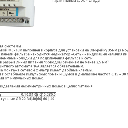
Гарантийный срок – 2 года.
т
ия системы
вой ФС–16М выполнен в корпусе для установки на DIN-рейку 35мм (3 мод
 панели фильтра находится индикатор «Сеть» – индикация наличия пи
клеммные колодки для подключения фильтра к сети.
2
в разрыв линии питания проводом сечением не менее 2,5 мм
.
щитного автомата 16А является обязательным.
ва монтажа сетевой фильтр имеет двойные клеммы.
т ослабление импульсных помех и шумов в диапазоне частот 0,15 – 30 
ия от импульсных помех.
подавления несимметричных помех в цепях питания
ц
0,1
0,3
1,0
3,0
10,0
30,0
атухание Дб
20
34
40
60
60
40