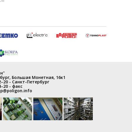
ов
н"
бург
,
Большая Монетная, 16к1
2–20
- Санкт-Петербург
4–20
- факс
p@poligon.info