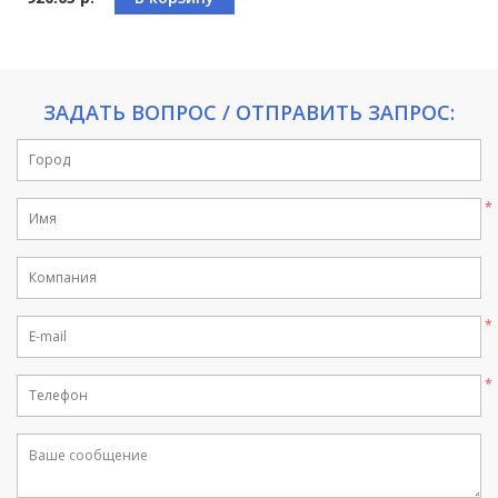
ЗАДАТЬ ВОПРОС / ОТПРАВИТЬ ЗАПРОС:
If
you
are
a
human,
ignore
this
field