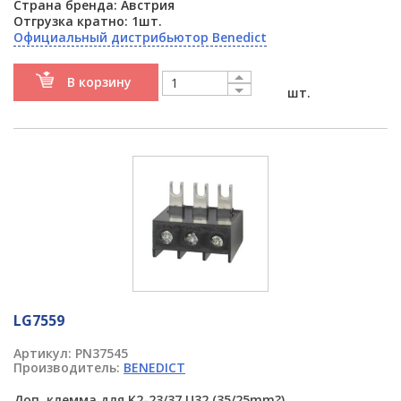
Страна бренда: Австрия
Отгрузка кратно: 1шт.
Официальный дистрибьютор Benedict
В корзину
шт.
LG7559
Артикул:
PN37545
Производитель:
BENEDICT
Доп. клемма для K2-23/37 U32 (35/25mm?)