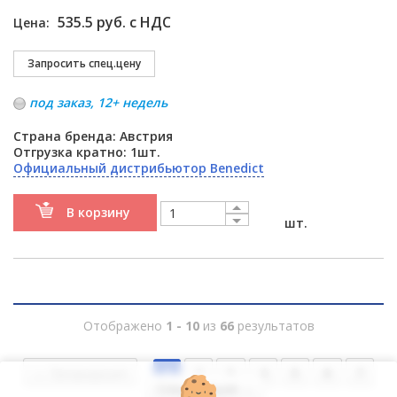
535.5 руб. с НДС
Цена:
под заказ, 12+ недель
Страна бренда: Австрия
Отгрузка кратно: 1шт.
Официальный дистрибьютор Benedict
В корзину
шт.
Отображено
1 - 10
из
66
результатов
← Предыдущая
1
2
3
4
5
6
7
Следующая →