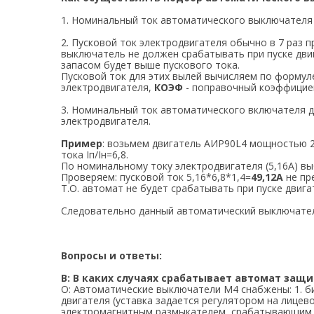
1. Номинальный ток автоматического выключателя
2. Пусковой ток электродвигателя обычно в 7 раз 
выключатель не должен срабатывать при пуске двиг
запасом будет выше пускового тока.
Пусковой ток для этих вылей вычисляем по форму
электродвигателя,
КОЭФ
- поправочный коэффициен
3. Номинальный ток автоматического включателя 
электродвигателя.
Пример
: возьмем двигатель АИР90L4 мощностью 2.2
тока Iп/Iн=6,8.
По номинальному току электродвигателя (5,16А) 
Проверяем: пусковой ток 5,16*6,8*1,4=
49,12А
не пр
Т.О. автомат не будет срабатывать при пуске двига
Следовательно данный автоматический выключател
Вопросы и ответы:
В: В каких случаях срабатывает автомат защ
О: Автоматические выключатели M4 снабжены: 1. б
двигателя (уставка задается регулятором на лицев
электромагнитным размыкателем, срабатывающим в 