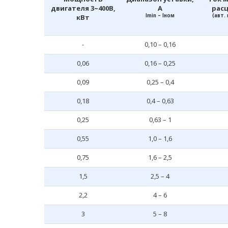
двигателя 3~400В,
А
расц
Imin – Iном
(авт.
кВт
-
0,10 – 0,16
0,06
0,16 – 0,25
0,09
0,25 – 0,4
0,18
0,4 – 0,63
0,25
0,63 – 1
0,55
1,0 – 1,6
0,75
1,6 – 2,5
1,5
2,5 – 4
2,2
4 – 6
3
5 – 8