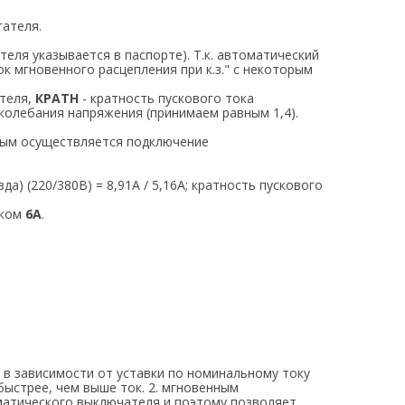
ателя.
еля указывается в паспорте). Т.к. автоматический
к мгновенного расцепления при к.з." с некоторым
ателя,
КРАТН
- кратность пускового тока
колебания напряжения (принимаем равным 1,4).
рым осуществляется подключение
а) (220/380В) = 8,91А / 5,16А; кратность пускового
оком
6А
.
в зависимости от уставки по номинальному току
быстрее, чем выше ток. 2. мгновенным
матического выключателя и поэтому позволяет