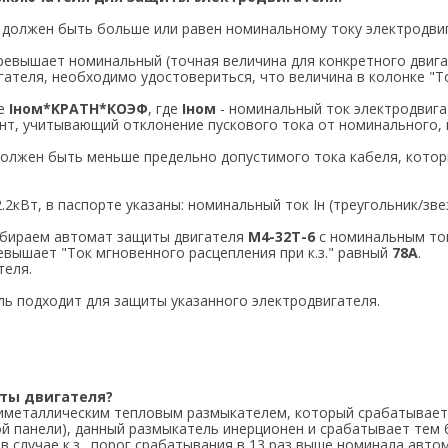
 должен быть больше или равен номинальному току электродвиг
превышает номинальный (точная величина для конкретного двигат
ателя, необходимо удостовериться, что величина в колонке "То
ле
Iном*KРАТН*КОЭФ
, где
Iном
- номинальный ток электродвиг
т, учитывающий отклонение пускового тока от номинального, 
должен быть меньше предельно допустимого тока кабеля, кото
кВт, в паспорте указаны: номинальный ток Iн (треугольник/звезд
выбираем автомат защиты двигателя
M4-32T-6
c номинальным т
евышает "Ток мгновенного расцепления при к.з." равный
78А
.
теля.
ь подходит для защиты указанного электродвигателя.
иты двигателя?
иметаллическим тепловым размыкателем, который срабатывает 
ой панели), данный размыкатель инерционен и срабатывает тем 
случае к.з., порог срабатывания в 13 раз выше номинала авто