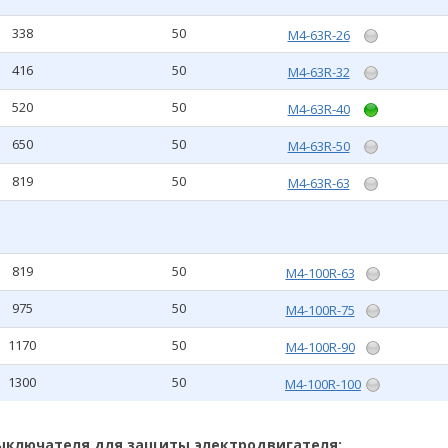
338
50
M4-63R-26
416
50
M4-63R-32
520
50
M4-63R-40
650
50
M4-63R-50
819
50
M4-63R-63
819
50
M4-100R-63
975
50
M4-100R-75
1170
50
M4-100R-90
1300
50
M4-100R-100
ыключателя для защиты электродвигателя: