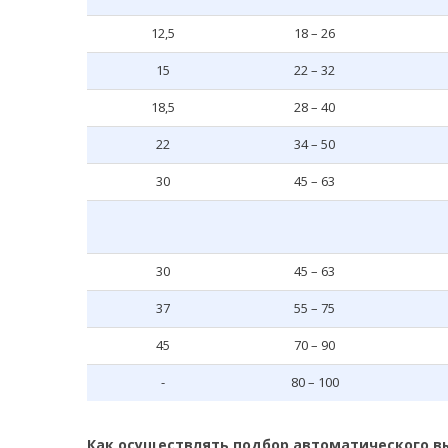
12,5
18 – 26
15
22 – 32
18,5
28 – 40
22
34 – 50
30
45 – 63
30
45 – 63
37
55 – 75
45
70 – 90
-
80 – 100
Как осуществлять подбор автоматического в