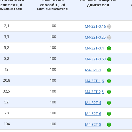
епителя, А
способн., кА
двигателя
 выключателя)
(авт. выключателя)
2,1
100
M4-32T-0,16
3,3
100
M4-32T-0,25
5,2
100
M4-32T-0,4
8,2
100
M4-32T-0,63
13
100
M4-32T-1
20,8
100
M4-32T-1,6
32,5
100
M4-32T-2,5
52
100
M4-32T-4
78
100
M4-32T-6
104
100
M4-32T-8