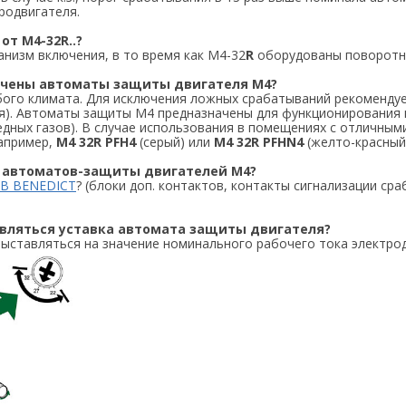
родвигателя.
от M4-32R..?
низм включения, в то время как M4-32
R
оборудованы поворотн
начены автоматы защиты двигателя M4?
ого климата. Для исключения ложных срабатываний рекомендуе
я). Автоматы защиты M4 предназначены для функционирования 
вредных газов). В случае использования в помещениях с отличны
например,
M4 32R PFH4
(серый) или
M4 32R PFHN4
(желто-красный
я автоматов-защиты двигателей M4?
В BENEDICT
? (блоки доп. контактов, контакты сигнализации с
авляться уставка автомата защиты двигателя?
ставляться на значение номинального рабочего тока электродв