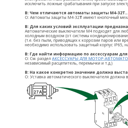
исключить ложные срабатывания при запуске элект
В: Чем отличаются автоматы защиты M4-32T.. 
О: Автоматы защиты M4-32
T
имеют кнопочный меха
В: Для каких условий эксплуатации предназ
Автоматические выключатели M4 подходят для люб
холодным воздухом (от системы кондиционировани
(т.е. без пыли, приводящих к коррозии паров или 
необходимо использовать защитный корпус IP65, 
В: Где найти информацию по аксессуарам дл
О: См. раздел
АКСЕССУАРЫ ДЛЯ МОТОР-АВТОМАТО
независимый расцепитель, перемычки и т.д.)
В: На какое конкретно значение должна выст
О: Уставка автоматического выключателя должна вы