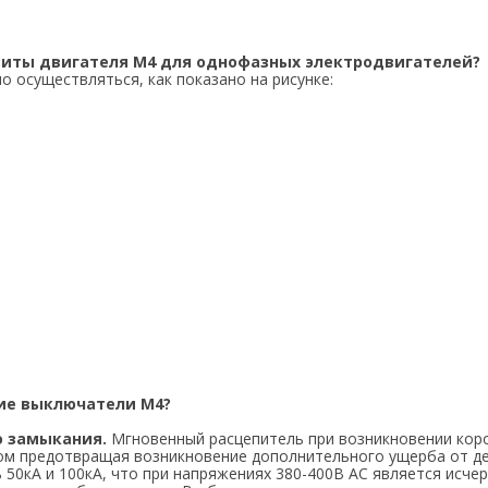
щиты двигателя M4 для однофазных электродвигателей?
о осуществляться, как показано на рисунке:
ие выключатели M4?
о замыкания.
Мгновенный расцепитель при возникновении коро
зом предотвращая возникновение дополнительного ущерба от д
0кА и 100кА, что при напряжениях 380-400В AC является исчер