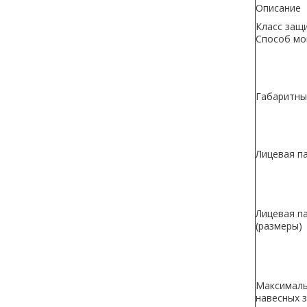
Описание
Класс защи
Способ м
Габаритны
Лицевая па
Лицевая па
(размеры)
Максималь
навесных 