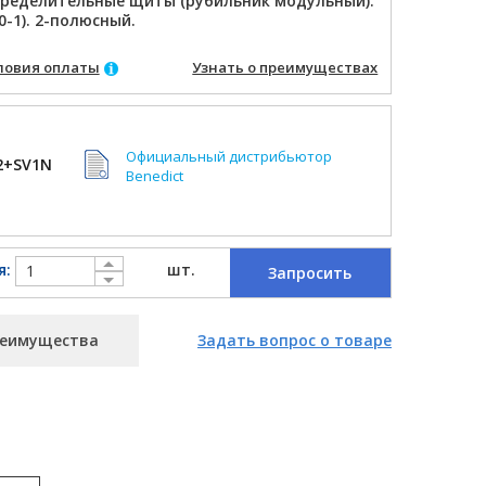
пределительные щиты (рубильник модульный).
0-1). 2-полюсный.
ловия оплаты
Узнать о преимуществах
Официальный дистрибьютор
2+SV1N
Benedict
я:
шт.
Запросить
еимущества
Задать вопрос о товаре