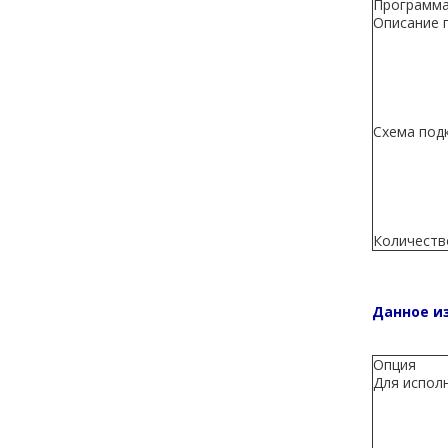
Программа
Описание 
Схема под
Количеств
Данное и
Опция
Для испол