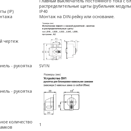
Главный выключатель постоянного тока с б
распределительные щиты (рубильник модуль
ты (IP)
IP40
онтажа
Монтаж на DIN-рейку или основание.
й чертеж
нель - рукоятка
SV1N
нель - рукоятка
ное количество
1
замков