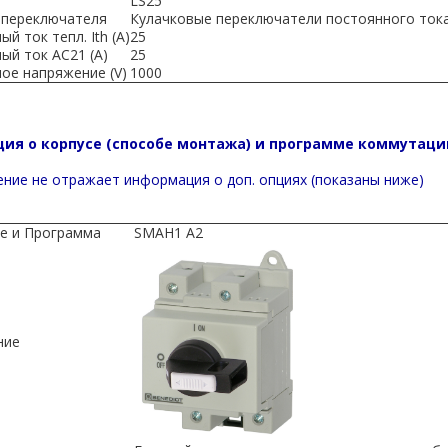
LS25
 переключателя
Кулачковые переключатели постоянного тока
й ток тепл. Ith (A)
25
ый ток AC21 (A)
25
ое напряжение (V)
1000
ия о корпусе (способе монтажа) и программе коммутаци
ние не отражает информация о доп. опциях (показаны ниже)
е и Программа
SMAH1 A2
ние