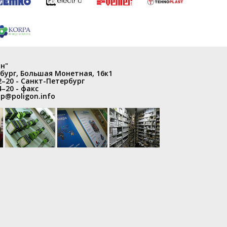
н"
бург
,
Большая Монетная, 16к1
2–20
- Санкт-Петербург
4–20
- факс
p@poligon.info