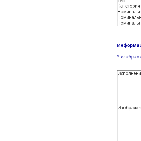
Тип
Категория
Номинальны
Номинальн
Номинальн
Информац
* изображе
Исполнени
Изображе