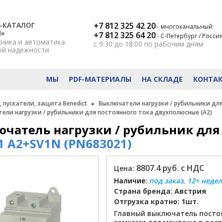
-КАТАЛОГ
+7 812 325 42 20
- многоканальный
Н»
+7 812 325 64 20
- С-Петербург / Росси
хника и автоматика
с 9:30 до 18:00
по рабочим дням
ой надежности
МЫ
PDF-МАТЕРИАЛЫ
НА СКЛАДЕ
КОНТА
 пускатели, защита Benedict
Выключатели нагрузки / рубильники для
ели нагрузки / рубильники для постоянного тока двухполюсные (A2)
чатель нагрузки / рубильник для 
 A2+SV1N (PN683021)
8807.4 руб. с НДС
Цена:
Наличие:
под заказ, 12+ неде
Страна бренда: Австрия
Отгрузка кратно: 1шт.
Главный выключатель постоя