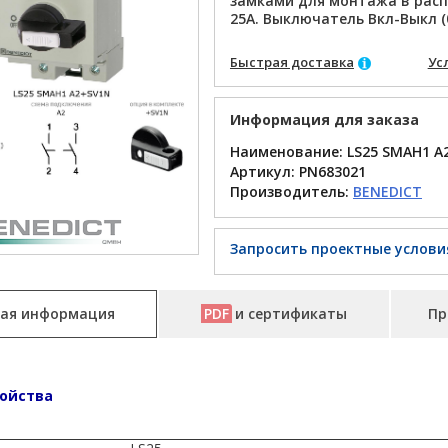
замками для монтажа в рас
25A. Выключатель Вкл-Выкл (
Быстрая доставка
Ус
Информация для заказа
Наименование: LS25 SMAH1 A
Артикул:
PN683021
Производитель:
BENEDICT
Запросить проектные услови
ая информация
PDF
и сертификаты
Пр
ойства