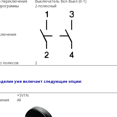
 переключения
Выключатель Вкл-Выкл (0-1)
программы
2-полюсный
ключения
о полюсов
2
зделие уже включает следующие опции:
+SV1N
нения
All