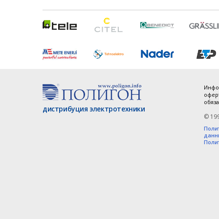
Инфо
оферт
обяза
дистрибуция электротехники
© 19
Поли
данн
Поли