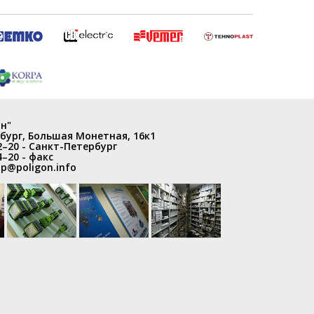
н"
бург
,
Большая Монетная, 16к1
2–20
- Санкт-Петербург
4–20
- факс
p@poligon.info