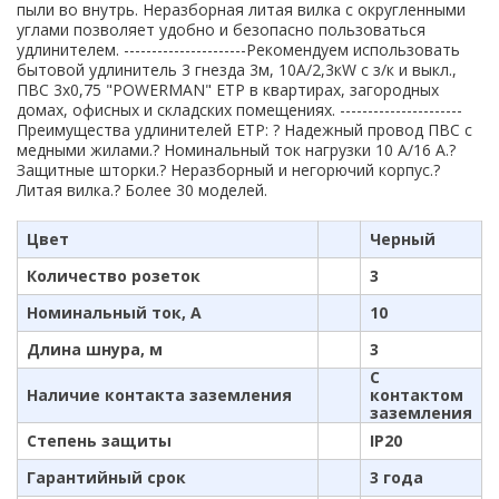
пыли во внутрь. Неразборная литая вилка с округленными
углами позволяет удобно и безопасно пользоваться
удлинителем. ----------------------Рекомендуем использовать
бытовой удлинитель 3 гнезда 3м, 10А/2,3кW с з/к и выкл.,
ПВС 3х0,75 "POWERMAN" ETP в квартирах, загородных
домах, офисных и складских помещениях. ----------------------
Преимущества удлинителей ETP: ? Надежный провод ПВС с
медными жилами.? Номинальный ток нагрузки 10 А/16 А.?
Защитные шторки.? Неразборный и негорючий корпус.?
Литая вилка.? Более 30 моделей.
Цвет
Черный
Количество розеток
3
Номинальный ток, А
10
Длина шнура, м
3
С
Наличие контакта заземления
контактом
заземления
Степень защиты
IP20
Гарантийный срок
3 года