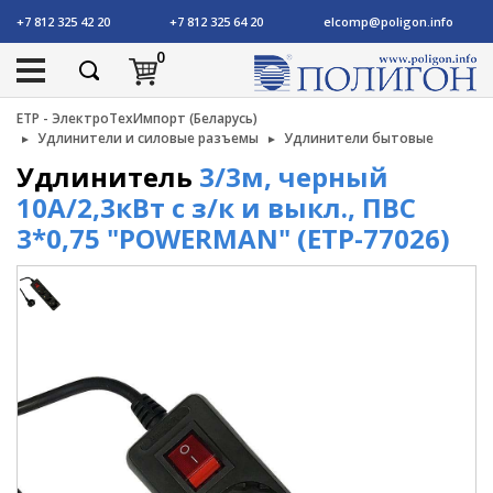
+7 812 325 42 20
+7 812 325 64 20
elcomp@poligon.info
0
ETP - ЭлектроТехИмпорт (Беларусь)
Удлинители и силовые разъемы
Удлинители бытовые
Удлинитель
3/3м, черный
10А/2,3кВт с з/к и выкл., ПВС
3*0,75 "POWERMAN" (ETP-77026)