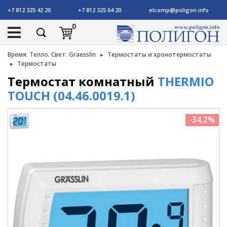
+7 812 325 42 20
+7 812 325 64 20
elcomp@poligon.info
0
Время. Тепло. Свет. Graesslin
Термостаты и хронотермостаты
Термостаты
Термостат комнатный
THERMIO
TOUCH (04.46.0019.1)
-34,2%