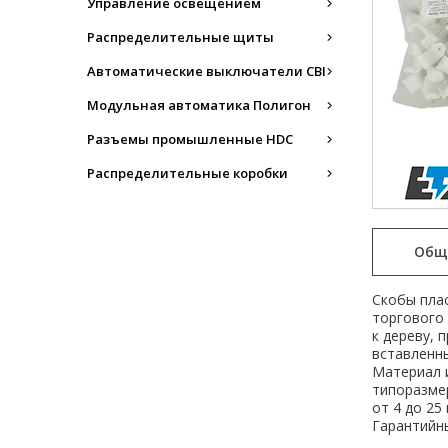
Управление освещением
Распределительные щиты
Автоматические выключатели CBI
Модульная автоматика Полигон
Разъемы промышленные HDC
Распределительные коробки
Общ
Скобы пла
торгового 
к дереву, 
вставленн
Материал и
типоразмер
от 4 до 25
Гарантийны