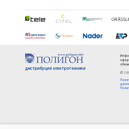
Инфо
оферт
обяза
дистрибуция электротехники
© 19
Поли
данн
Поли