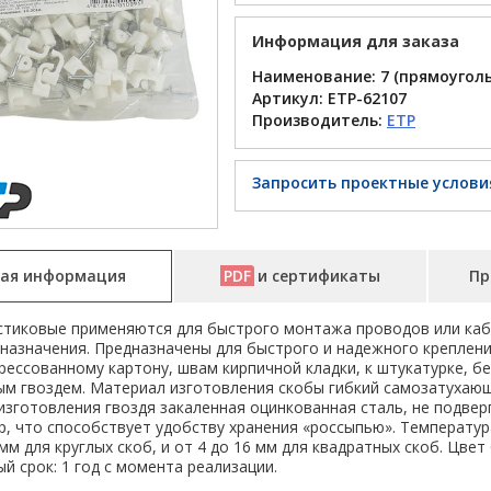
Информация для заказа
Наименование: 7 (прямоуголь
Артикул:
ETP-62107
Производитель:
ETP
Запросить проектные услови
ая информация
PDF
и сертификаты
Пр
стиковые применяются для быстрого монтажа проводов или каб
назначения. Предназначены для быстрого и надежного креплени
прессованному картону, швам кирпичной кладки, к штукатурке, б
ым гвоздем. Материал изготовления скобы гибкий самозатухающ
зготовления гвоздя закаленная оцинкованная сталь, не подверг
, что способствует удобству хранения «россыпью». Температура
 мм для круглых скоб, и от 4 до 16 мм для квадратных скоб. Цвет 
й срок: 1 год с момента реализации.