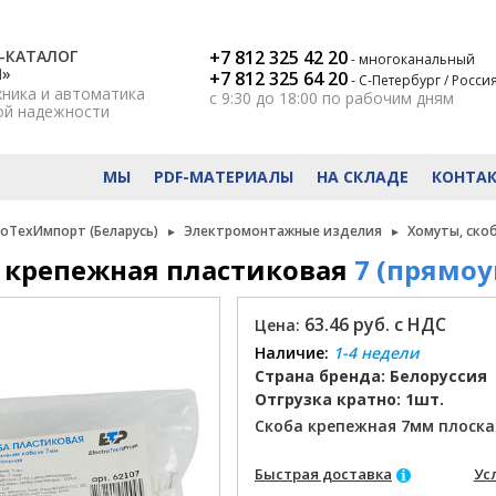
-КАТАЛОГ
+7 812 325 42 20
- многоканальный
Н»
+7 812 325 64 20
- С-Петербург / Росси
хника и автоматика
с 9:30 до 18:00
по рабочим дням
ой надежности
МЫ
PDF-МАТЕРИАЛЫ
НА СКЛАДЕ
КОНТА
роТехИмпорт (Беларусь)
Электромонтажные изделия
Хомуты, ско
 крепежная пластиковая
7 (прямоу
63.46 руб. с НДС
Цена:
Наличие:
1-4 недели
Страна бренда: Белоруссия
Отгрузка кратно: 1шт.
Скоба крепежная 7мм плоская
Быстрая доставка
Ус