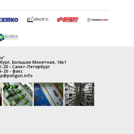
н"
бург
,
Большая Монетная, 16к1
2–20
- Санкт-Петербург
4–20
- факс
p@poligon.info