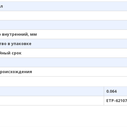
ал
 внутренний, мм
тво в упаковке
йный срок
происхождения
0.064
ETP-62107