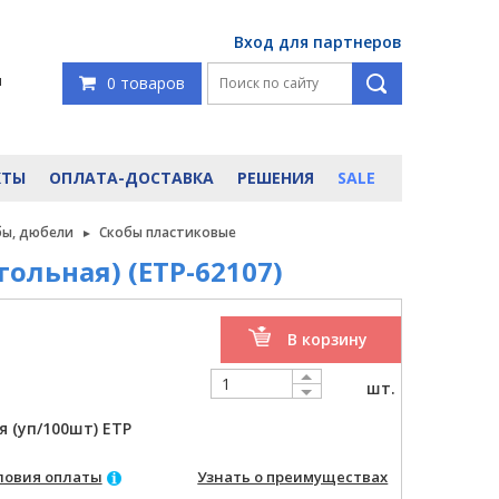
Вход для партнеров
я
0 товаров
КТЫ
ОПЛАТА-ДОСТАВКА
РЕШЕНИЯ
SALE
бы, дюбели
Скобы пластиковые
гольная) (ETP-62107)
В корзину
шт.
 (уп/100шт) ETP
ловия оплаты
Узнать о преимуществах