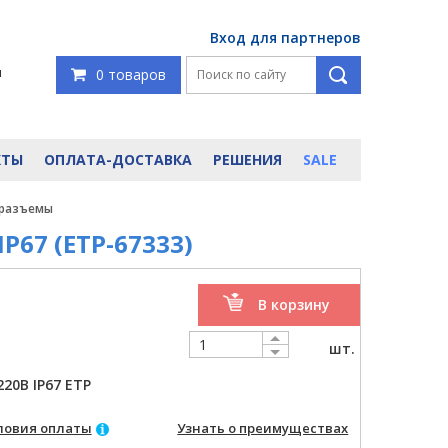
Вход для партнеров
я
0 товаров
КТЫ
ОПЛАТА-ДОСТАВКА
РЕШЕНИЯ
SALE
 разъемы
IP67 (ETP-67333)
В корзину
шт.
220В IP67 ETP
ловия оплаты
Узнать о преимуществах