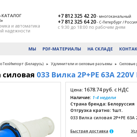
-КАТАЛОГ
+7 812 325 42 20
- многоканальный
Н»
+7 812 325 64 20
- С-Петербург / Росси
хника и автоматика
с 9:30 до 18:00
по рабочим дням
ой надежности
МЫ
PDF-МАТЕРИАЛЫ
НА СКЛАДЕ
КОНТА
роТехИмпорт (Беларусь)
Удлинители и силовые разъемы
Силовые
 силовая
033 Вилка 2Р+РЕ 63А 220V 
1678.74 руб. с НДС
Цена:
Наличие:
1-4 недели
Страна бренда: Белоруссия
Отгрузка кратно: 1шт.
033 Вилка силовая 2Р+РЕ 63А 
Быстрая доставка
Ус