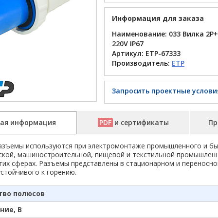
Информация для заказа
Наименование: 033 Вилка 2Р+
220V IP67
Артикул:
ETP-67333
Производитель:
ETP
Запросить проектные услови
ая информация
PDF
и сертификаты
Пр
азъемы используются при электромонтаже промышленного и бы
ской, машиностроительной, пищевой и текстильной промышленно
гих сферах. Разъемы представлены в стационарном и переносно
устойчивого к горению.
тво полюсов
ние, В