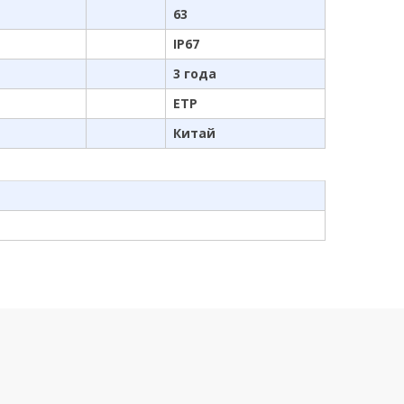
63
IP67
3 года
ETP
Китай