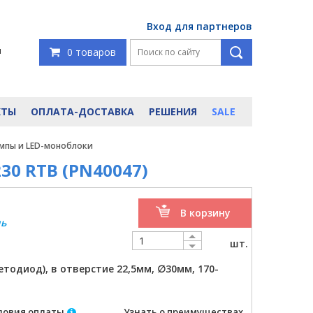
Вход для партнеров
я
0 товаров
КТЫ
ОПЛАТА-ДОСТАВКА
РЕШЕНИЯ
SALE
ампы и LED-моноблоки
30 RTB (PN40047)
В корзину
ль
шт.
тодиод), в отверстие 22,5мм, ∅30мм, 170-
ловия оплаты
Узнать о преимуществах