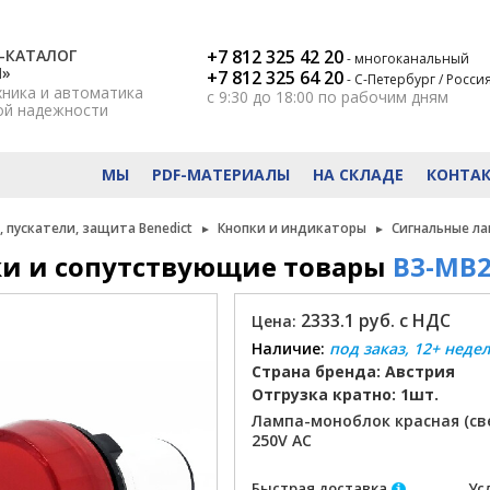
-КАТАЛОГ
+7 812 325 42 20
- многоканальный
Н»
+7 812 325 64 20
- С-Петербург / Росси
хника и автоматика
с 9:30 до 18:00
по рабочим дням
ой надежности
МЫ
PDF-МАТЕРИАЛЫ
НА СКЛАДЕ
КОНТА
 пускатели, защита Benedict
Кнопки и индикаторы
Сигнальные л
и и сопутствующие товары
B3-MB2
2333.1 руб. с НДС
Цена:
Наличие:
под заказ, 12+ неде
Страна бренда: Австрия
Отгрузка кратно: 1шт.
Лампа-моноблок красная (све
250V AC
Быстрая доставка
Ус