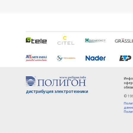
Инфо
оферт
обяза
дистрибуция электротехники
© 19
Поли
данн
Поли