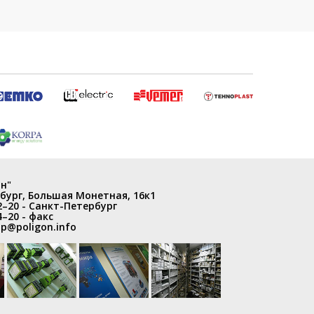
н"
бург
,
Большая Монетная, 16к1
2–20
- Санкт-Петербург
4–20
- факс
p@poligon.info