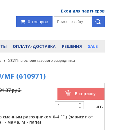
Вход для партнеров
я
0 товаров
КТЫ
ОПЛАТА-ДОСТАВКА
РЕШЕНИЯ
SALE
в
УЗИП на основе газового разрядника
/MF (610971)
91.37 руб.
В корзину
шт.
 сменным разрядником 0-4 ГГц (зависит от
(F - мама, M - папа)