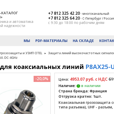
-КАТАЛОГ
+7 812 325 42 20
- многоканальный
Н»
+7 812 325 64 20
- С-Петербург / Росси
хника и автоматика
с 9:30 до 18:00
по рабочим дням
ой надежности
МЫ
PDF-МАТЕРИАЛЫ
НА СКЛАДЕ
КОНТА
 грозозащиты и УЗИП CITEL
Защита линий высокочастотных сигнало
AX. DC-4GHz
для коаксиальных линий
P8AX25-U
-20,0%
4953.07 руб. c НДС
61
Цена:
Наличие:
в наличии
Страна бренда: Франция
Отгрузка кратно: 1шт.
Коаксиальная грозозащита со
типа разъема), UHF - разъем, 