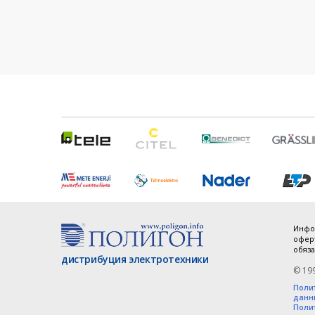
Инфо
оферт
обяза
дистрибуция электротехники
© 19
Поли
данн
Поли