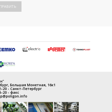
ПРАВИТЬ
н"
бург
,
Большая Монетная, 16к1
2–20
- Санкт-Петербург
4–20
- факс
p@poligon.info