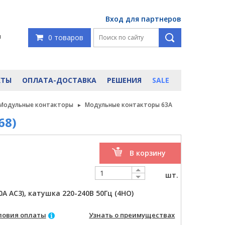
Вход для партнеров
я
0 товаров
КТЫ
ОПЛАТА-ДОСТАВКА
РЕШЕНИЯ
SALE
Модульные контакторы
Модульные контакторы 63А
68)
В корзину
шт.
А AC3), катушка 220-240В 50Гц (4НО)
ловия оплаты
Узнать о преимуществах