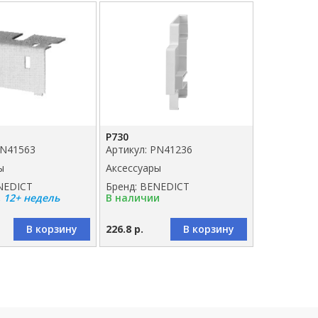
P730
PN41563
Артикул: PN41236
ы
Аксессуары
NEDICT
Бренд: BENEDICT
, 12+ недель
В наличии
В корзину
226.8 р.
В корзину