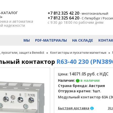
-КАТАЛОГ
+7 812 325 42 20
- многоканальный
Н»
+7 812 325 64 20
- С-Петербург / Росси
хника и автоматика
с 9:30 до 18:00
по рабочим дням
ой надежности
МЫ
PDF-МАТЕРИАЛЫ
НА СКЛАДЕ
КОНТА
 пускатели, защита Benedict
Контакторы и пускатели магнитные
льный контактор
R63-40 230 (PN389
14071.05 руб. с НДС
Цена:
Наличие:
в наличии
Страна бренда: Австрия
Отгрузка кратно: 1шт.
Модульный контактор 63А (30
Быстрая доставка
Ус