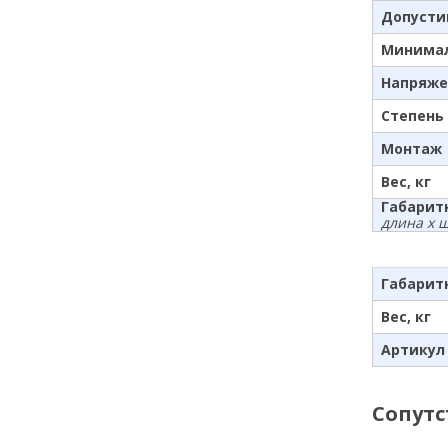
Допусти
Минимал
Напряже
Степень
Монтаж
Вес, кг
Габарит
длина x 
Габарит
Вес, кг
Артикул
Сопут