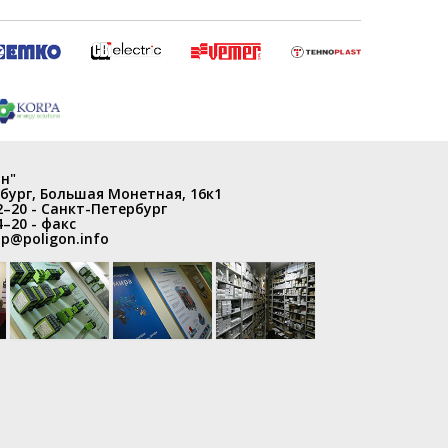
н"
бург
,
Большая Монетная, 16к1
2–20
- Санкт-Петербург
4–20
- факс
p@poligon.info