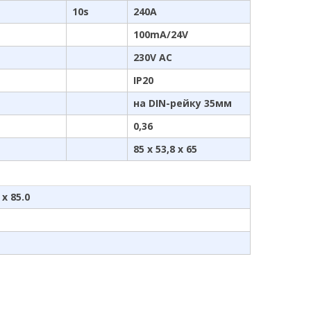
10s
240A
100mA/24V
230V AC
IP20
на DIN-рейку 35мм
0,36
85 x 53,8 x 65
 x 85.0