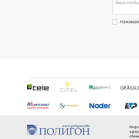
Нажимая 
Инфо
оферт
обяза