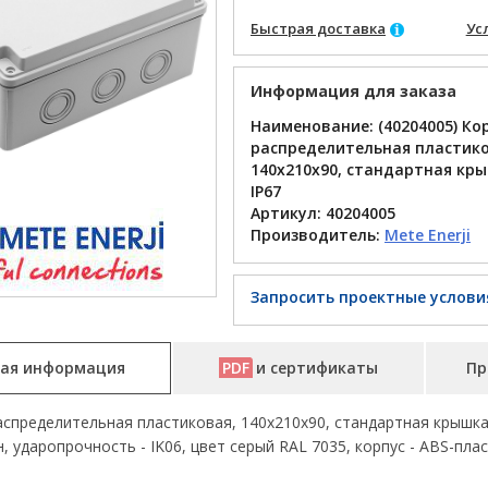
Быстрая доставка
Ус
Информация для заказа
Наименование: (40204005) Ко
распределительная пластико
140x210x90, стандартная кр
IP67
Артикул:
40204005
Производитель:
Mete Enerji
Запросить проектные услови
ая информация
PDF
и сертификаты
Пр
спределительная пластиковая, 140x210x90, стандартная крышка, 
, ударопрочность - IK06, цвет серый RAL 7035, корпус - ABS-плас