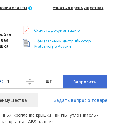
ловия оплаты
Узнать о преимуществах
Скачать документацию
робка
вая,
Официальный дистрибьютор
ышка,
MeteEnerji в России
я:
шт.
Запросить
еимущества
Задать вопрос о товаре
IP67, крепление крышки - винты, уплотнитель -
тик, крышка - ABS-пластик.