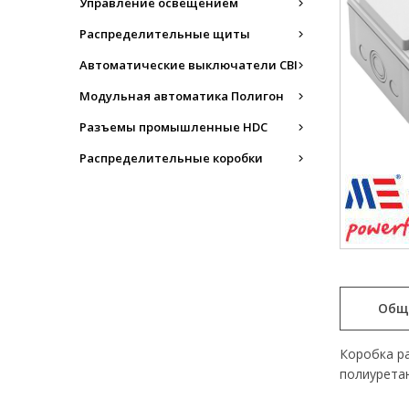
Управление освещением
Распределительные щиты
Автоматические выключатели CBI
Модульная автоматика Полигон
Разъемы промышленные HDC
Распределительные коробки
Общ
Коробка ра
полиуретан