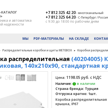
-КАТАЛОГ
+7 812 325 42 20
- многоканальный
Н»
+7 812 325 64 20
- С-Петербург / Росси
хника и автоматика
с 9:30 до 18:00
по рабочим дням
ой надежности
МЫ
PDF-МАТЕРИАЛЫ
НА СКЛАДЕ
КОНТА
Распределительные коробки и щиты METEBOX
Коробки распредел
ка распределительная
(40204005)
иковая, 140x210x90, стандартная к
1198.05 руб. с НДС
Цена:
Наличие:
в наличии
Страна бренда: Турция
Отгрузка кратно: 1шт.
Коробка распределительная 
крышка, IP67