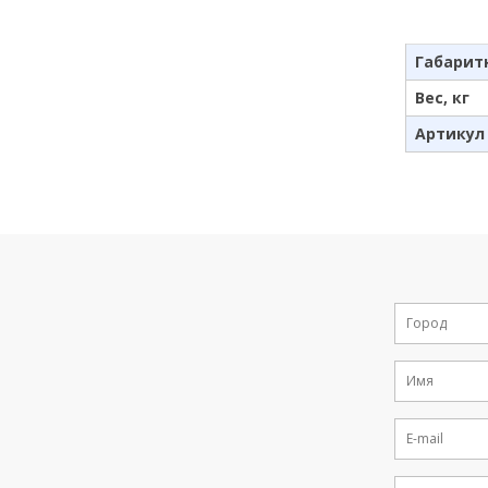
Габарит
Вес, кг
Артикул
If
you
are
a
human,
ignore
this
field