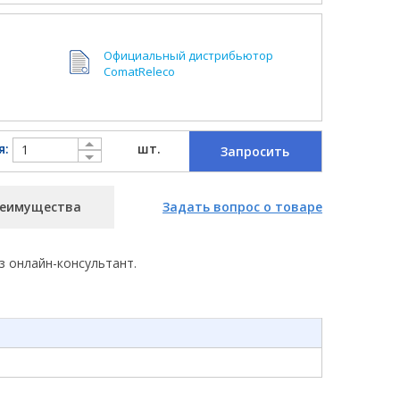
Официальный дистрибьютор
ComatReleco
я:
шт.
Запросить
еимущества
Задать вопрос о товаре
з онлайн-консультант.