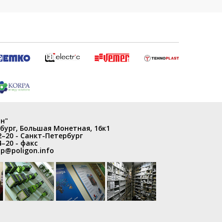
н"
бург
,
Большая Монетная, 16к1
2–20
- Санкт-Петербург
4–20
- факс
p@poligon.info