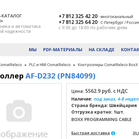
-КАТАЛОГ
+7 812 325 42 20
- многоканальный
Н»
+7 812 325 64 20
- С-Петербург / Росси
хника и автоматика
с 9:30 до 18:00
по рабочим дням
ой надежности
МЫ
PDF-МАТЕРИАЛЫ
НА СКЛАДЕ
КОНТА
ComatReleco
PLC и HMI ComatReleco
Контроллеры ComatReleco BoxX
оллер
AF-D232 (PN84099)
5562.9 руб. с НДС
Цена:
Наличие:
под заказ, 4-8 недел
Страна бренда: Швейцария
Отгрузка кратно: 1шт.
BOXX PROGRAMMING CABLE
Быстрая доставка
Ус