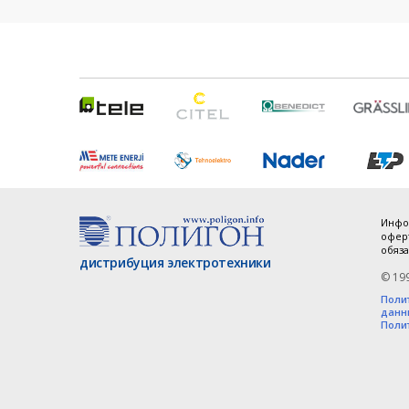
Инфо
оферт
обяза
дистрибуция электротехники
© 19
Поли
данн
Поли