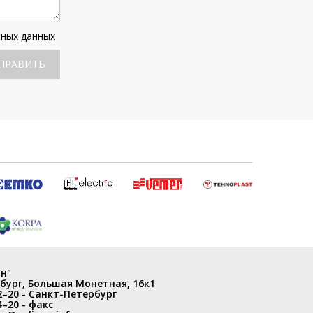
ьных данных
ПРАВИТЬ
н"
бург
,
Большая Монетная, 16к1
2–20
- Санкт-Петербург
4–20
- факс