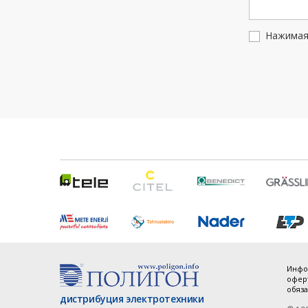
Нажимая 
Инфо
оферт
обяза
дистрибуция электротехники