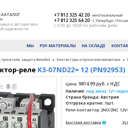
-КАТАЛОГ
+7 812 325 42 20
- многоканальный
Н»
+7 812 325 64 20
- С-Петербург / Росси
хника и автоматика
с 9:30 до 18:00
по рабочим дням
ой надежности
МЫ
PDF-МАТЕРИАЛЫ
НА СКЛАДЕ
КОНТА
 пускатели, защита Benedict
Контакторы и пускатели магнитные
ктор-реле
K3-07ND22= 12 (PN92953)
9814.99 руб. с НДС
Цена:
Наличие:
под заказ, 12+ неде
Страна бренда: Австрия
Отгрузка кратно: 1шт.
Реле-контактор 2NO/2NC 12V
Быстрая доставка
Ус