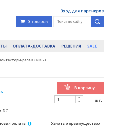
Вход для партнеров
я
0 товаров
КТЫ
ОПЛАТА-ДОСТАВКА
РЕШЕНИЯ
SALE
Контакторы-реле K3 и KG3
В корзину
ль
шт.
= DC
ловия оплаты
Узнать о преимуществах