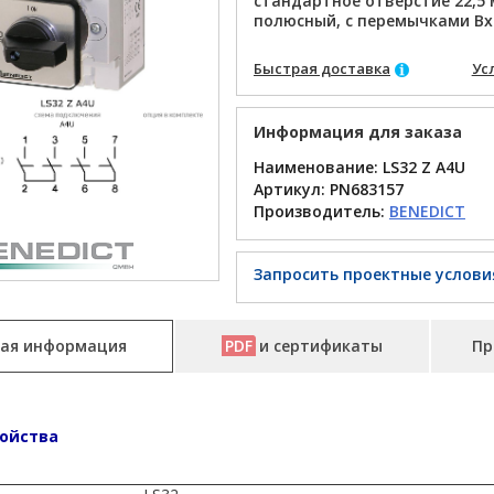
стандартное отверстие 22,5 м
полюсный, с перемычками Вх
Быстрая доставка
Ус
Информация для заказа
Наименование: LS32 Z A4U
Артикул:
PN683157
Производитель:
BENEDICT
Запросить проектные услови
ая информация
PDF
и сертификаты
Пр
ойства