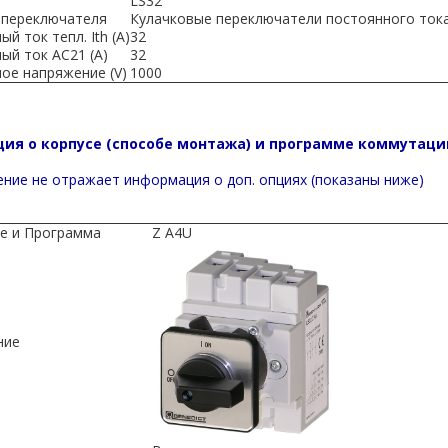
LS32
 переключателя
Кулачковые переключатели постоянного тока
й ток тепл. Ith (A)
32
ый ток AC21 (A)
32
ое напряжение (V)
1000
ия о корпусе (способе монтажа) и программе коммутаци
ние не отражает информация о доп. опциях (показаны ниже)
е и Программа
Z A4U
ние