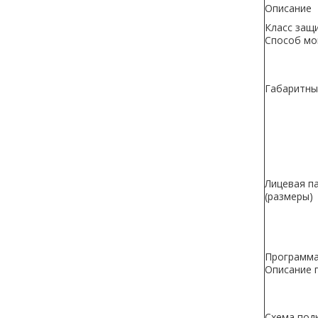
Описание
Класс защи
Способ м
Габаритны
Лицевая па
(размеры)
Программа
Описание 
Схема под