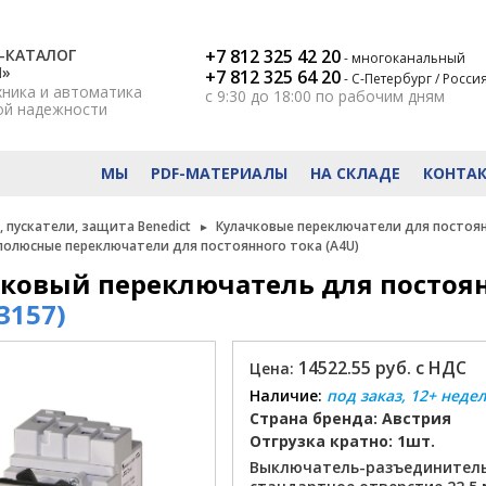
-КАТАЛОГ
+7 812 325 42 20
- многоканальный
Н»
+7 812 325 64 20
- С-Петербург / Росси
хника и автоматика
с 9:30 до 18:00
по рабочим дням
ой надежности
МЫ
PDF-МАТЕРИАЛЫ
НА СКЛАДЕ
КОНТА
 пускатели, защита Benedict
Кулачковые переключатели для постоян
олюсные переключатели для постоянного тока (A4U)
ковый переключатель для постоянн
3157)
14522.55 руб. с НДС
Цена:
Наличие:
под заказ, 12+ неде
Страна бренда: Австрия
Отгрузка кратно: 1шт.
Выключатель-разъединитель 