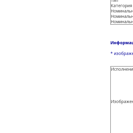
Тип
Категория
Номинальны
Номинальн
Номинальн
Информац
* изображе
Исполнени
Изображе