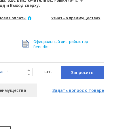
м. 32A. Выключатель Вкл-Выкл (0-1). 4-
од и Выход сверху.
ловия оплаты
Узнать о преимуществах
Официальный дистрибьютор
Benedict
я:
шт.
Запросить
еимущества
Задать вопрос о товаре