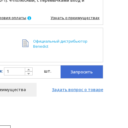
0-1). 4-полюсный, с перемычками Вход и
ловия оплаты
Узнать о преимуществах
Официальный дистрибьютор
Benedict
я:
шт.
Запросить
еимущества
Задать вопрос о товаре