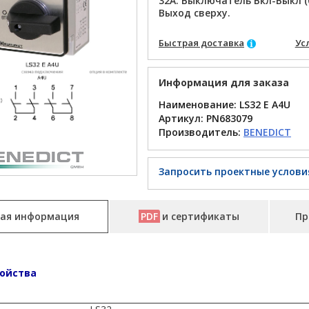
32A. Выключатель Вкл-Выкл (
Выход сверху.
Быстрая доставка
Ус
Информация для заказа
Наименование: LS32 E A4U
Артикул:
PN683079
Производитель:
BENEDICT
Запросить проектные услови
ая информация
PDF
и сертификаты
Пр
ойства