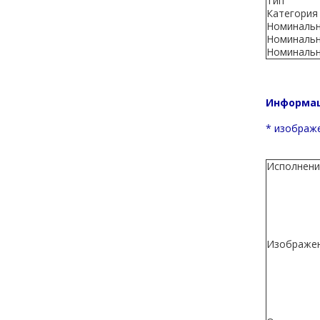
Тип
Категория
Номинальны
Номинальн
Номинальн
Информац
* изображе
Исполнени
Изображе