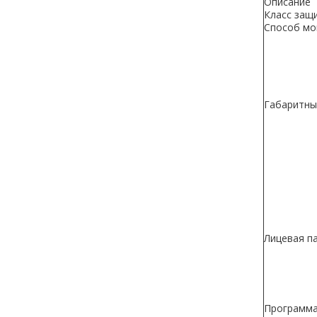
Описание
Класс защи
Способ м
Габаритны
Лицевая па
Программа