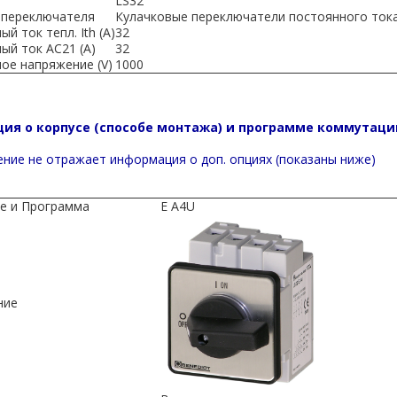
LS32
 переключателя
Кулачковые переключатели постоянного тока
й ток тепл. Ith (A)
32
ый ток AC21 (A)
32
ое напряжение (V)
1000
ия о корпусе (способе монтажа) и программе коммутаци
ние не отражает информация о доп. опциях (показаны ниже)
е и Программа
E A4U
ние