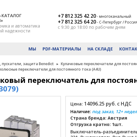
-КАТАЛОГ
+7 812 325 42 20
- многоканальный
Н»
+7 812 325 64 20
- С-Петербург / Росси
хника и автоматика
с 9:30 до 18:00
по рабочим дням
ой надежности
МЫ
PDF-МАТЕРИАЛЫ
НА СКЛАДЕ
КОНТА
 пускатели, защита Benedict
Кулачковые переключатели для постоян
олюсные переключатели для постоянного тока (A4U)
ковый переключатель для постоянн
3079)
14096.25 руб. с НДС
Цена:
Наличие:
под заказ, 12+ неде
Страна бренда: Австрия
Отгрузка кратно: 1шт.
Выключатель-разъединитель 