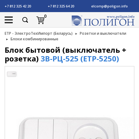
+7 812 325 42 20
+7 812 325 64 20
elcomp@poligon.info
0
ETP - ЭлектроТехИмпорт (Беларусь)
Розетки и выключатели
Блоки комбинированные
Блок бытовой (выключатель +
розетка)
3В-РЦ-525 (ETP-5250)