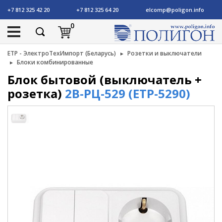
+7 812 325 42 20
+7 812 325 64 20
elcomp@poligon.info
0
ETP - ЭлектроТехИмпорт (Беларусь)
Розетки и выключатели
Блоки комбинированные
Блок бытовой (выключатель +
розетка)
2В-РЦ-529 (ETP-5290)