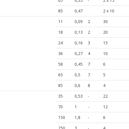
65
0,35
-
2 x 15
85
0,47
2 x 10
11
0,09
2
30
18
0,13
2
20
24
0,16
3
15
36
0,27
4
10
58
0,45
7
6
65
0,5
7
5
85
0,6
8
4
35
0,53
-
22
70
1
-
12
150
1,8
-
6
250
3
-
4