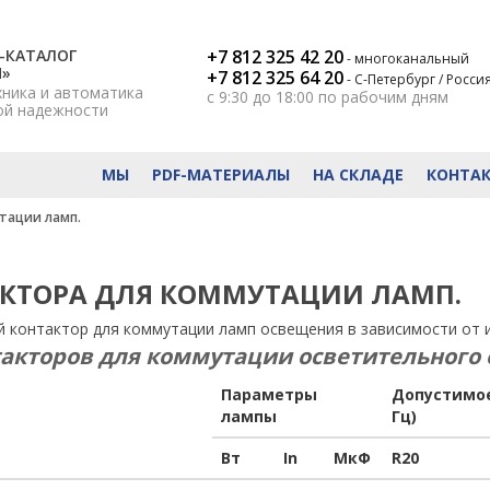
-КАТАЛОГ
+7 812 325 42 20
- многоканальный
Н»
+7 812 325 64 20
- С-Петербург / Росси
хника и автоматика
с 9:30 до 18:00
по рабочим дням
ой надежности
МЫ
PDF-МАТЕРИАЛЫ
НА СКЛАДЕ
КОНТА
тации ламп.
КТОРА ДЛЯ КОММУТАЦИИ ЛАМП.
контактор для коммутации ламп освещения в зависимости от и
такторов для коммутации осветительного
Параметры
Допустимое
лампы
Гц)
Вт
In
МкФ
R20