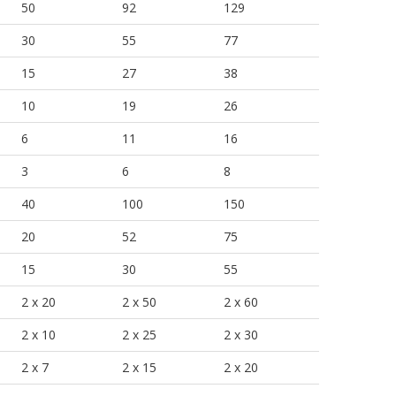
50
92
129
30
55
77
15
27
38
10
19
26
6
11
16
3
6
8
40
100
150
20
52
75
15
30
55
2 x 20
2 x 50
2 x 60
2 x 10
2 x 25
2 x 30
2 x 7
2 x 15
2 x 20