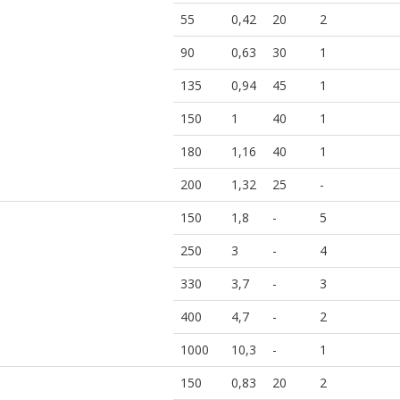
55
0,42
20
2
90
0,63
30
1
135
0,94
45
1
150
1
40
1
180
1,16
40
1
200
1,32
25
-
150
1,8
-
5
250
3
-
4
330
3,7
-
3
400
4,7
-
2
1000
10,3
-
1
150
0,83
20
2