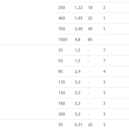
250
1,22
18
2
400
1,95
25
1
700
3,45
45
1
1000
4,8
60
-
35
1,5
-
7
55
1,5
-
7
90
2,4
-
4
135
3,3
-
3
150
3,3
-
3
180
3,3
-
3
200
3,3
-
3
35
0,31
20
3